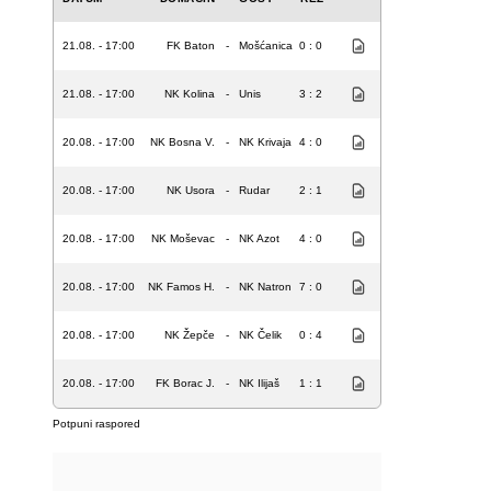
21.08. - 17:00
FK Baton
-
Mošćanica
0 : 0
21.08. - 17:00
NK Kolina
-
Unis
3 : 2
20.08. - 17:00
NK Bosna V.
-
NK Krivaja
4 : 0
20.08. - 17:00
NK Usora
-
Rudar
2 : 1
20.08. - 17:00
NK Moševac
-
NK Azot
4 : 0
20.08. - 17:00
NK Famos H.
-
NK Natron
7 : 0
20.08. - 17:00
NK Žepče
-
NK Čelik
0 : 4
20.08. - 17:00
FK Borac J.
-
NK Ilijaš
1 : 1
Potpuni raspored