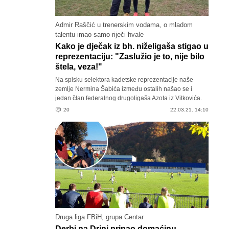
Admir Raščić u trenerskim vodama, o mladom
talentu imao samo riječi hvale
Kako je dječak iz bh. niželigaša stigao u
reprezentaciju: "Zaslužio je to, nije bilo
štela, veza!"
Na spisku selektora kadetske reprezentacije naše
zemlje Nermina Šabića između ostalih našao se i
jedan član federalnog drugoligaša Azota iz Vitkovića.
20
22.03.21. 14:10
Druga liga FBiH, grupa Centar
Derbi na Drini pripao domaćinu,