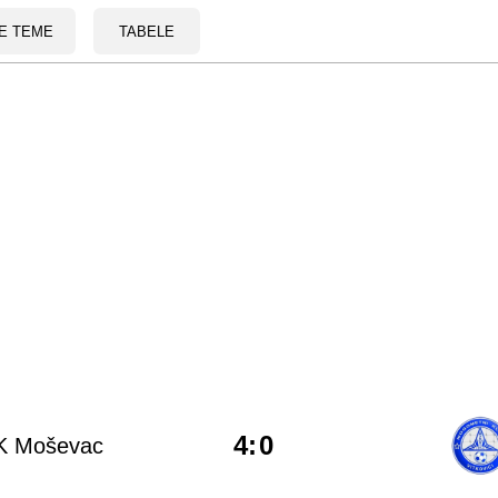
E TEME
TABELE
4
:
0
K Moševac