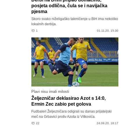
posjeta odlična, čula se i navijačka
pjesma
Skoro svako niželigaško takmičenje u BiH ima nekoliko
lokalnih derbija.
1
01.11.20. 15:30
Plavi nisu imali milosti
Željezničar deklasirao Azot s 14:0,
Ermin Zec zabio pet golova
Fudbaleri Željezničara odigrali su danas prijateljski
meč na Grbavici protiv Azota iz Vitkovića.
22
24.09.20. 18:17