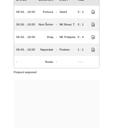
06.04. - 16:00
Fortuna
-
Vareš
0 : 2
06.04. - 16:00
Novi Šeher
-
NK Borac T.
0 : 1
06.04. - 16:00
Zmaj
-
NK Pobjeda
0 : 4
06.04. - 16:00
Napredak
-
Proleter
1 : 1
-
Rudar
-
- : -
Potpuni raspored