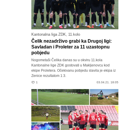
Kantonalna liga ZDK, 11.kolo
Čelik nezadrživo grabi ka Drugoj ligi:
Savladan i Proleter za 11 uzastopnu
pobjedu
Nogometaši Čelika danas su u okviru 11.kola
Kantonalne lige ZDK gostovati u Makljenovcu kod
ekipe Proletera. Očekivanu pobjedu slavila je ekipa iz
Zenice rezultatom 1:3.
1
03.04.21. 18:05