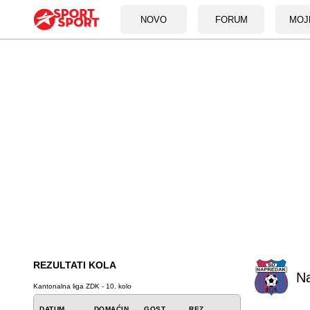
NOVO
FORUM
MOJ
REZULTATI KOLA
N
Kantonalna liga ZDK - 10. kolo
DATUM
DOMAĆIN
GOST
REZ