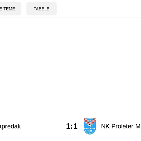
E TEME
TABELE
1
:
1
apredak
NK Proleter M