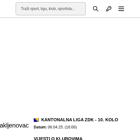
Otvori profil
Pretraga
Otvori
KANTONALNA LIGA ZDK - 10. KOLO
akljenovac
Datum:
06.04.25. (16:00)
VIJESTI O KLUBOVIMA