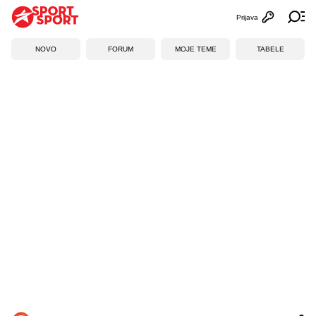
Prijava
Otvori profi
Ot
NOVO
FORUM
MOJE TEME
TABELE