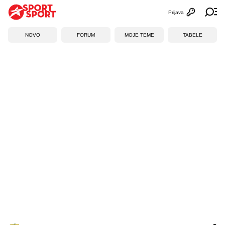
Prijava
Otvori profi
Ot
NOVO
FORUM
MOJE TEME
TABELE