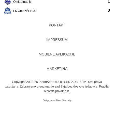
1
Omladinac M.
0
FK Omazići 1937
KONTAKT
IMPRESSUM
MOBILNE APLIKACIJE
MARKETING
Copyright 2008-26. SportSport d.o.o. ISSN 2744-2195. Sva prava
zadržana. Zabranjeno preuzimanje sadržaja bez dozvole izdavača.
Pravila
o zaštiti privatnosti.
Osigurava
Sikra Security