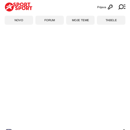
Prijava
Otvori profi
Ot
NOVO
FORUM
MOJE TEME
TABELE