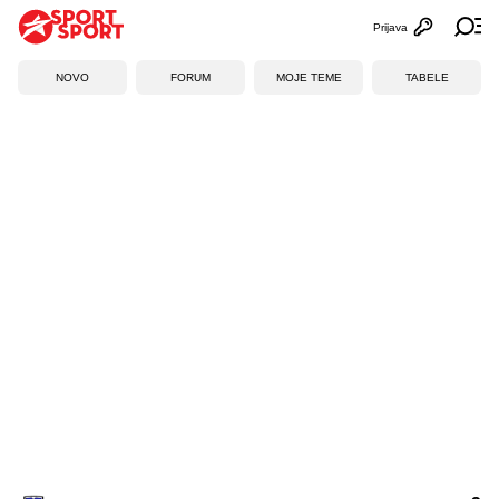
Prijava
Otvori profi
Ot
NOVO
FORUM
MOJE TEME
TABELE