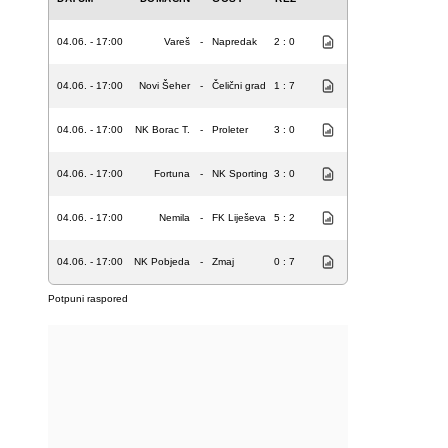
04.06. - 17:00
Vareš
-
Napredak
2 : 0
04.06. - 17:00
Novi Šeher
-
Čelični grad
1 : 7
04.06. - 17:00
NK Borac T.
-
Proleter
3 : 0
04.06. - 17:00
Fortuna
-
NK Sporting
3 : 0
04.06. - 17:00
Nemila
-
FK Liješeva
5 : 2
04.06. - 17:00
NK Pobjeda
-
Zmaj
0 : 7
Potpuni raspored