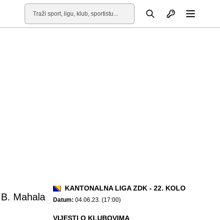
Otvori profil
Pretraga
Otvori
KANTONALNA LIGA ZDK - 22. KOLO
 B. Mahala
Datum:
04.06.23. (17:00)
VIJESTI O KLUBOVIMA