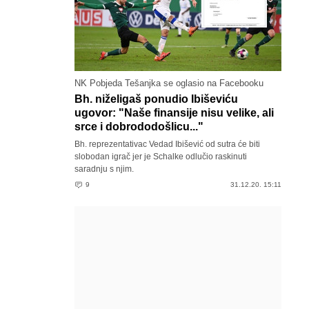
NK Pobjeda Tešanjka se oglasio na Facebooku
Bh. niželigaš ponudio Ibiševiću
ugovor: "Naše finansije nisu velike, ali
srce i dobrododošlicu..."
Bh. reprezentativac Vedad Ibišević od sutra će biti
slobodan igrač jer je Schalke odlučio raskinuti
saradnju s njim.
9
31.12.20. 15:11