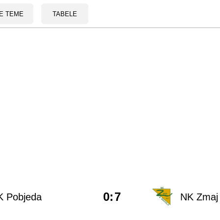
E TEME
TABELE
0
:
7
K Pobjeda
NK Zmaj