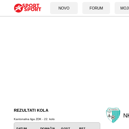
NOVO
FORUM
MOJ
REZULTATI KOLA
N
Kantonalna liga ZDK - 22. kolo
DATUM
DOMAĆIN
GOST
REZ