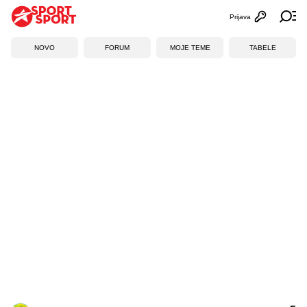
Prijava
Otvori profi
Ot
NOVO
FORUM
MOJE TEME
TABELE