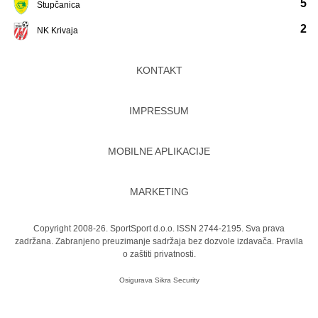
5
Stupčanica
2
NK Krivaja
KONTAKT
IMPRESSUM
MOBILNE APLIKACIJE
MARKETING
Copyright 2008-26. SportSport d.o.o. ISSN 2744-2195. Sva prava
zadržana. Zabranjeno preuzimanje sadržaja bez dozvole izdavača.
Pravila
o zaštiti privatnosti.
Osigurava
Sikra Security