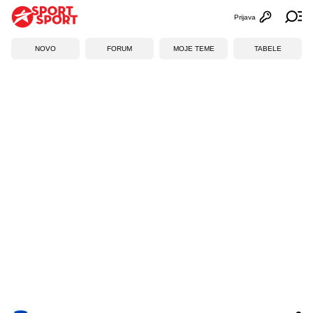
Prijava
Otvori profi
Ot
NOVO
FORUM
MOJE TEME
TABELE