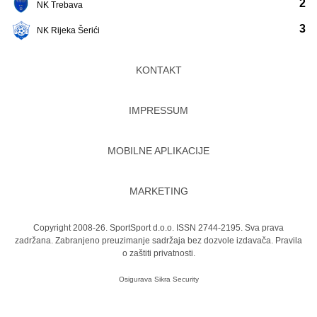
2
NK Trebava
3
NK Rijeka Šerići
KONTAKT
IMPRESSUM
MOBILNE APLIKACIJE
MARKETING
Copyright 2008-26. SportSport d.o.o. ISSN 2744-2195. Sva prava
zadržana. Zabranjeno preuzimanje sadržaja bez dozvole izdavača.
Pravila
o zaštiti privatnosti.
Osigurava
Sikra Security