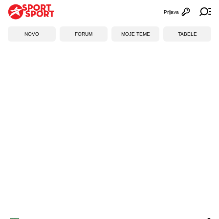
Prijava
Otvori profi
Ot
NOVO
FORUM
MOJE TEME
TABELE