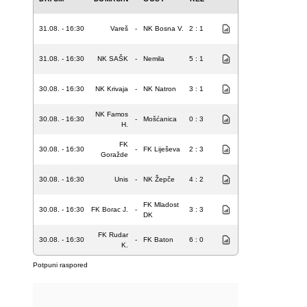
31.08. - 16:30
Vareš
-
NK Bosna V.
2 : 1
31.08. - 16:30
NK SAŠK
-
Nemila
5 : 1
30.08. - 16:30
NK Krivaja
-
NK Natron
3 : 1
NK Famos
30.08. - 16:30
-
Mošćanica
0 : 3
H.
FK
30.08. - 16:30
-
FK Liješeva
2 : 3
Goražde
30.08. - 16:30
Unis
-
NK Žepče
4 : 2
FK Mladost
30.08. - 16:30
FK Borac J.
-
3 : 3
DK
FK Rudar
30.08. - 16:30
-
FK Baton
6 : 0
K.
Potpuni raspored