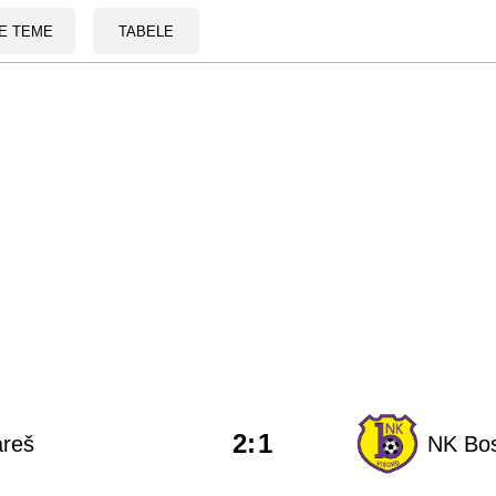
E TEME
TABELE
2
:
1
areš
NK Bos