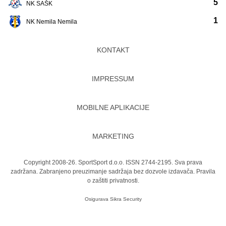
5
NK SAŠK
1
NK Nemila Nemila
KONTAKT
IMPRESSUM
MOBILNE APLIKACIJE
MARKETING
Copyright 2008-26. SportSport d.o.o. ISSN 2744-2195. Sva prava
zadržana. Zabranjeno preuzimanje sadržaja bez dozvole izdavača.
Pravila
o zaštiti privatnosti.
Osigurava
Sikra Security