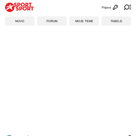
Prijava
Otvori profi
Ot
NOVO
FORUM
MOJE TEME
TABELE