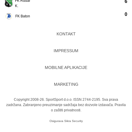
FK Rudar
6
K.
0
FK Baton
KONTAKT
IMPRESSUM
MOBILNE APLIKACIJE
MARKETING
Copyright 2008-26. SportSport d.o.o. ISSN 2744-2195. Sva prava
zadržana. Zabranjeno preuzimanje sadržaja bez dozvole izdavača.
Pravila
o zaštiti privatnosti.
Osigurava
Sikra Security