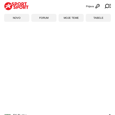
Prijava
Otvori profi
Ot
NOVO
FORUM
MOJE TEME
TABELE