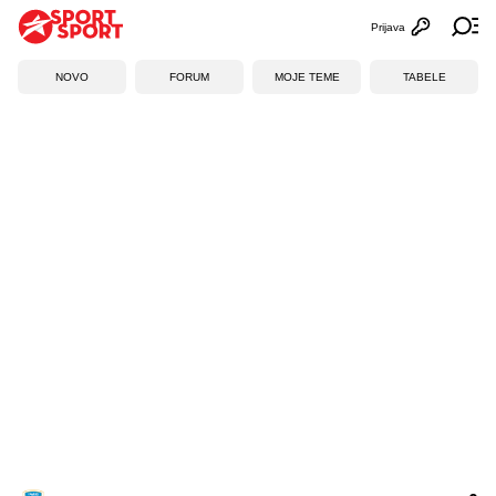
Prijava
Otvori profi
Ot
NOVO
FORUM
MOJE TEME
TABELE