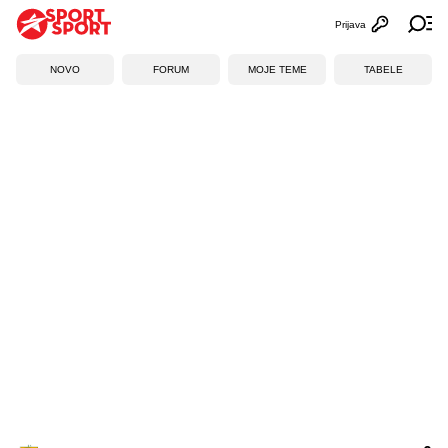
Prijava
Otvori profi
Ot
NOVO
FORUM
MOJE TEME
TABELE