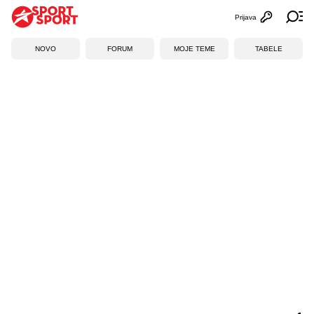
Prijava
Otvori profi
Ot
NOVO
FORUM
MOJE TEME
TABELE