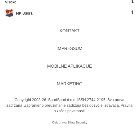
1
Visoko
1
NK Usora
KONTAKT
IMPRESSUM
MOBILNE APLIKACIJE
MARKETING
Copyright 2008-26. SportSport d.o.o. ISSN 2744-2195. Sva prava
zadržana. Zabranjeno preuzimanje sadržaja bez dozvole izdavača.
Pravila
o zaštiti privatnosti.
Osigurava
Sikra Security