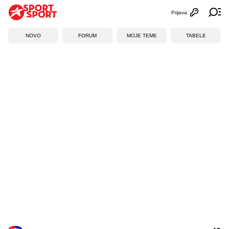
Prijava
Otvori profi
Ot
NOVO
FORUM
MOJE TEME
TABELE