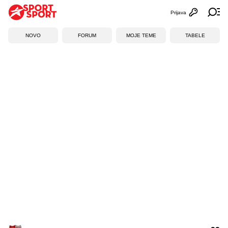
Prijava
Otvori profi
Ot
NOVO
FORUM
MOJE TEME
TABELE