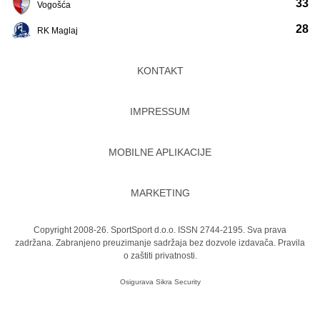
33
Vogošća
28
RK Maglaj
KONTAKT
IMPRESSUM
MOBILNE APLIKACIJE
MARKETING
Copyright 2008-26. SportSport d.o.o. ISSN 2744-2195. Sva prava
zadržana. Zabranjeno preuzimanje sadržaja bez dozvole izdavača.
Pravila
o zaštiti privatnosti.
Osigurava
Sikra Security