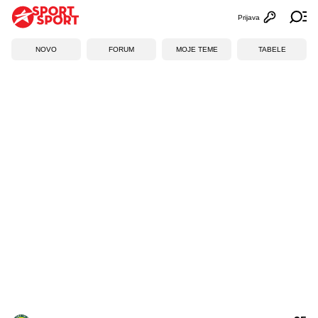
Prijava
Otvori profi
Ot
NOVO
FORUM
MOJE TEME
TABELE