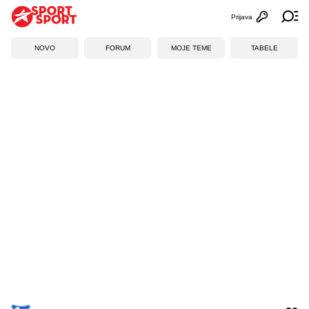
Prijava
Otvori profi
Ot
NOVO
FORUM
MOJE TEME
TABELE