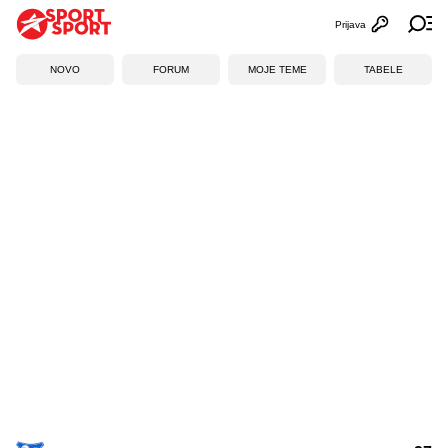
Prijava
Otvori profi
Ot
NOVO
FORUM
MOJE TEME
TABELE