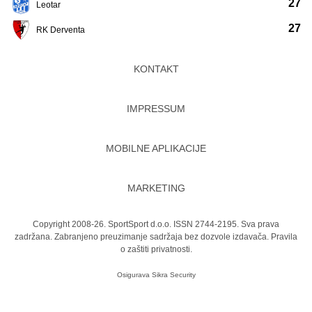
27
Leotar
27
RK Derventa
KONTAKT
IMPRESSUM
MOBILNE APLIKACIJE
MARKETING
Copyright 2008-26. SportSport d.o.o. ISSN 2744-2195. Sva prava
zadržana. Zabranjeno preuzimanje sadržaja bez dozvole izdavača.
Pravila
o zaštiti privatnosti.
Osigurava
Sikra Security