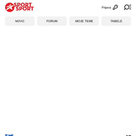
Prijava
Otvori profi
Ot
NOVO
FORUM
MOJE TEME
TABELE