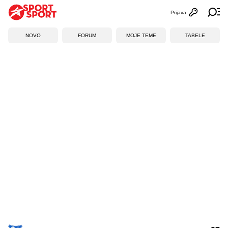
Prijava
Otvori profi
Ot
NOVO
FORUM
MOJE TEME
TABELE