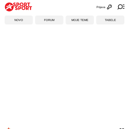
Prijava
Otvori profi
Ot
NOVO
FORUM
MOJE TEME
TABELE