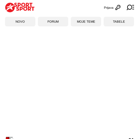
Prijava
Otvori profi
Ot
NOVO
FORUM
MOJE TEME
TABELE