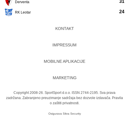
31
Derventa
24
RK Leotar
KONTAKT
IMPRESSUM
MOBILNE APLIKACIJE
MARKETING
Copyright 2008-26. SportSport d.o.o. ISSN 2744-2195. Sva prava
zadržana. Zabranjeno preuzimanje sadržaja bez dozvole izdavača.
Pravila
o zaštiti privatnosti.
Osigurava
Sikra Security