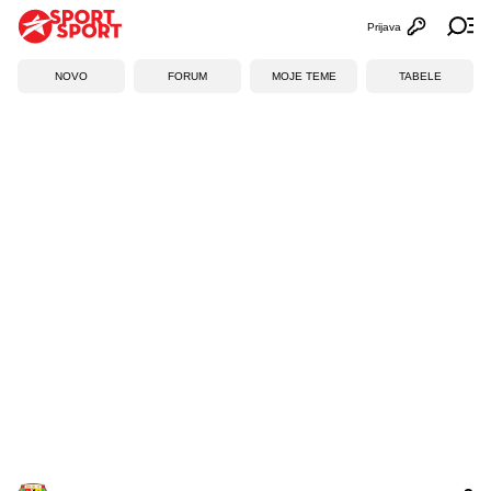
Prijava
Otvori profi
Ot
NOVO
FORUM
MOJE TEME
TABELE