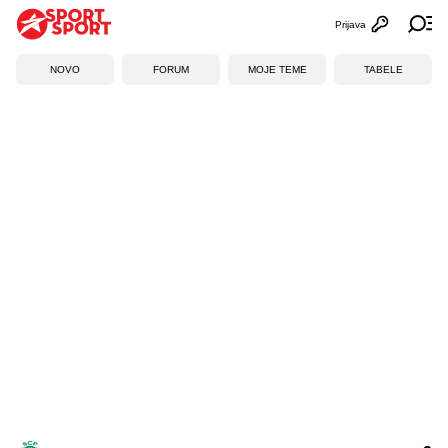
Prijava
Otvori profi
Ot
NOVO
FORUM
MOJE TEME
TABELE