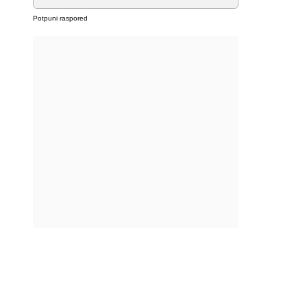
Potpuni raspored