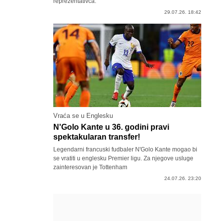
reprezentativca.
29.07.26. 18:42
Vraća se u Englesku
N'Golo Kante u 36. godini pravi
spektakularan transfer!
Legendarni francuski fudbaler N'Golo Kante mogao bi
se vratiti u englesku Premier ligu. Za njegove usluge
zainteresovan je Tottenham
24.07.26. 23:20