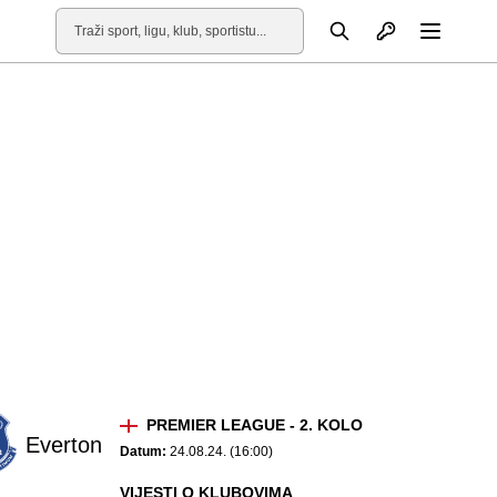
Otvori profil
Pretraga
Otvori
PREMIER LEAGUE - 2. KOLO
Everton
Datum:
24.08.24. (16:00)
VIJESTI O KLUBOVIMA