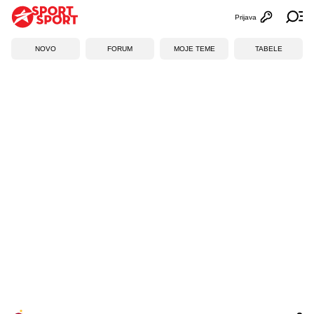
Prijava
Otvori profi
Ot
NOVO
FORUM
MOJE TEME
TABELE