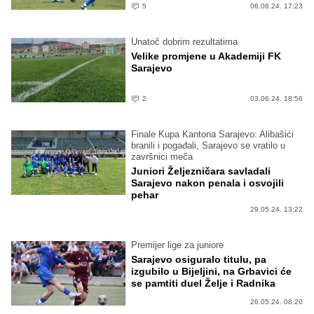
5
06.06.24. 17:23
Unatoč dobrim rezultatima
Velike promjene u Akademiji FK
Sarajevo
2
03.06.24. 18:56
Finale Kupa Kantona Sarajevo: Alibašići
branili i pogađali, Sarajevo se vratilo u
završnici meča
Juniori Željezničara savladali
Sarajevo nakon penala i osvojili
pehar
29.05.24. 13:22
Premijer lige za juniore
Sarajevo osiguralo titulu, pa
izgubilo u Bijeljini, na Grbavici će
se pamtiti duel Želje i Radnika
26.05.24. 08:20