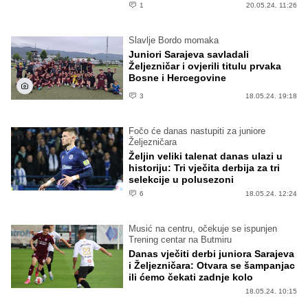
1
20.05.24. 11:26
Slavlje Bordo momaka
Juniori Sarajeva savladali
Željezničar i ovjerili titulu prvaka
Bosne i Hercegovine
3
18.05.24. 19:18
Fočo će danas nastupiti za juniore
Željezničara
Željin veliki talenat danas ulazi u
historiju: Tri vječita derbija za tri
selekcije u polusezoni
6
18.05.24. 12:24
Musić na centru, očekuje se ispunjen
Trening centar na Butmiru
Danas vječiti derbi juniora Sarajeva
i Željezničara: Otvara se šampanjac
ili ćemo čekati zadnje kolo
18.05.24. 10:15