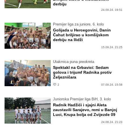
derbiju
24.09.24. 19:51
Premijer liga za juniore, 6. kolo
Golijada u Hercegovini, Danin
Čahut briljirao u komšijskom
derbiju na Ilidži
15.09.24. 21:25
Utakmica puna preokreta
Spektakl na Grbavici: Sedam
golova i trijumf Radnika protiv
Željezničara
2
07.09.24. 15:58
Juniorska Premijer liga BiH, 3. kolo
Radnik Hadžići i sjajni Aleta
zaustavili Sarajevo, remi u Banjoj
Luci, Krupa bolja od Zvijezde 09
24.08.24. 21:23