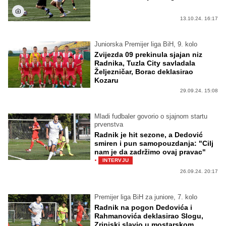
13.10.24. 16:17
Juniorska Premijer liga BiH, 9. kolo
Zvijezda 09 prekinula sjajan niz
Radnika, Tuzla City savladala
Željezničar, Borac deklasirao
Kozaru
29.09.24. 15:08
Mladi fudbaler govorio o sjajnom startu
prvenstva
Radnik je hit sezone, a Dedović
smiren i pun samopouzdanja: "Cilj
nam je da zadržimo ovaj pravac"
·
INTERVJU
26.09.24. 20:17
Premijer liga BiH za juniore, 7. kolo
Radnik na pogon Dedovića i
Rahmanovića deklasirao Slogu,
Zrinjski slavio u mostarskom