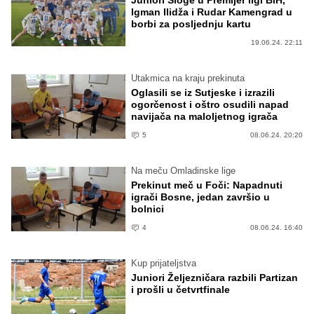
Juniori Sloge u Premijer ligi BiH,
Igman Ilidža i Rudar Kamengrad u
borbi za posljednju kartu
19.06.24. 22:11
Utakmica na kraju prekinuta
Oglasili se iz Sutjeske i izrazili
ogorčenost i oštro osudili napad
navijača na maloljetnog igrača
5
08.06.24. 20:20
Na meču Omladinske lige
Prekinut meč u Foči: Napadnuti
igrači Bosne, jedan završio u
bolnici
4
08.06.24. 16:40
Kup prijateljstva
Juniori Željezničara razbili Partizan
i prošli u četvrtfinale