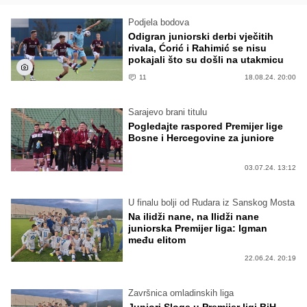
Podjela bodova
Odigran juniorski derbi vječitih
rivala, Ćorić i Rahimić se nisu
pokajali što su došli na utakmicu
11
18.08.24. 20:00
Sarajevo brani titulu
Pogledajte raspored Premijer lige
Bosne i Hercegovine za juniore
03.07.24. 13:12
U finalu bolji od Rudara iz Sanskog Mosta
Na ilidži nane, na Ilidži nane
juniorska Premijer liga: Igman
među elitom
22.06.24. 20:19
Završnica omladinskih liga