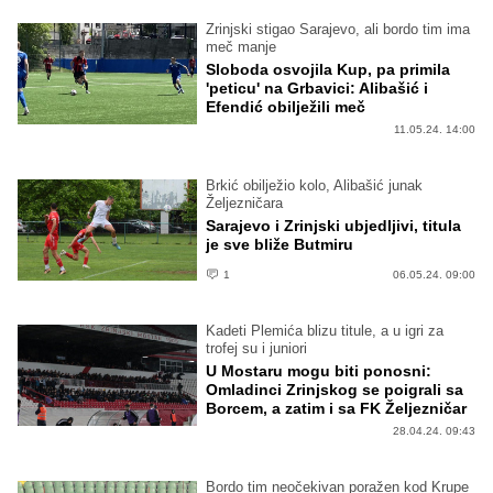
Zrinjski stigao Sarajevo, ali bordo tim ima
meč manje
Sloboda osvojila Kup, pa primila
'peticu' na Grbavici: Alibašić i
Efendić obilježili meč
11.05.24. 14:00
Brkić obilježio kolo, Alibašić junak
Željezničara
Sarajevo i Zrinjski ubjedljivi, titula
je sve bliže Butmiru
1
06.05.24. 09:00
Kadeti Plemića blizu titule, a u igri za
trofej su i juniori
U Mostaru mogu biti ponosni:
Omladinci Zrinjskog se poigrali sa
Borcem, a zatim i sa FK Željezničar
28.04.24. 09:43
Bordo tim neočekivan poražen kod Krupe