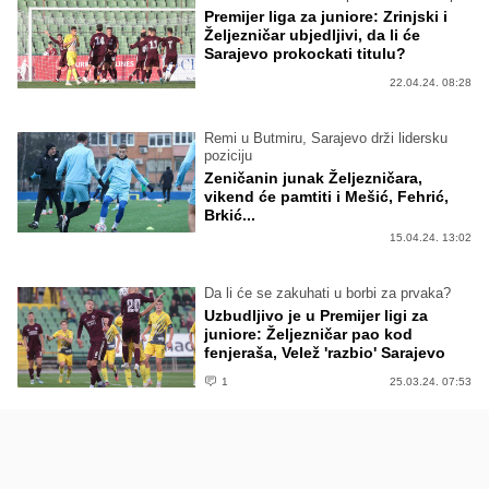
Premijer liga za juniore: Zrinjski i
Željezničar ubjedljivi, da li će
Sarajevo prokockati titulu?
22.04.24. 08:28
Remi u Butmiru, Sarajevo drži lidersku
poziciju
Zeničanin junak Željezničara,
vikend će pamtiti i Mešić, Fehrić,
Brkić...
15.04.24. 13:02
Da li će se zakuhati u borbi za prvaka?
Uzbudljivo je u Premijer ligi za
juniore: Željezničar pao kod
fenjeraša, Velež 'razbio' Sarajevo
1
25.03.24. 07:53