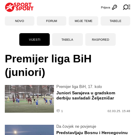
Prijava
Otvori profi
Ot
NOVO
FORUM
MOJE TEME
TABELE
VIJESTI
TABELA
RASPORED
Premijer liga BiH
(juniori)
Premijer liga BiH, 17. kolo
Juniori Sarajeva u gradskom
derbiju savladali Željezničar
1
02.03.25. 15:48
Da čovjek ne povjeruje
Predstavljaju Bosnu i Hercegovinu