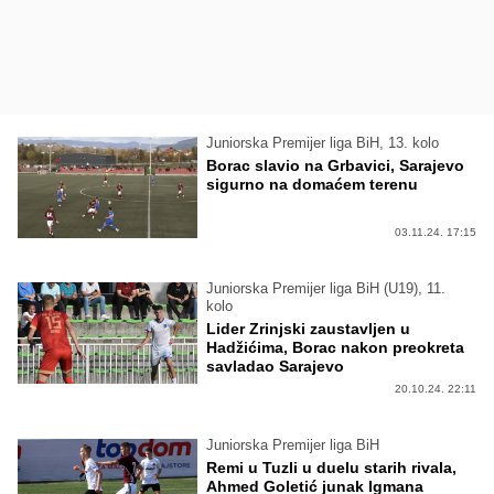
Juniorska Premijer liga BiH, 13. kolo
Borac slavio na Grbavici, Sarajevo
sigurno na domaćem terenu
03.11.24. 17:15
Juniorska Premijer liga BiH (U19), 11.
kolo
Lider Zrinjski zaustavljen u
Hadžićima, Borac nakon preokreta
savladao Sarajevo
20.10.24. 22:11
Juniorska Premijer liga BiH
Remi u Tuzli u duelu starih rivala,
Ahmed Goletić junak Igmana