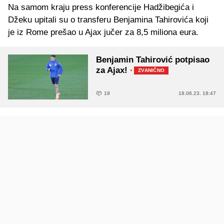
Na samom kraju press konferencije Hadžibegića i
Džeku upitali su o transferu Benjamina Tahirovića koji
je iz Rome prešao u Ajax jučer za 8,5 miliona eura.
Benjamin Tahirović potpisao
za Ajax!
·
ZVANIČNO
19
18.06.23. 18:47