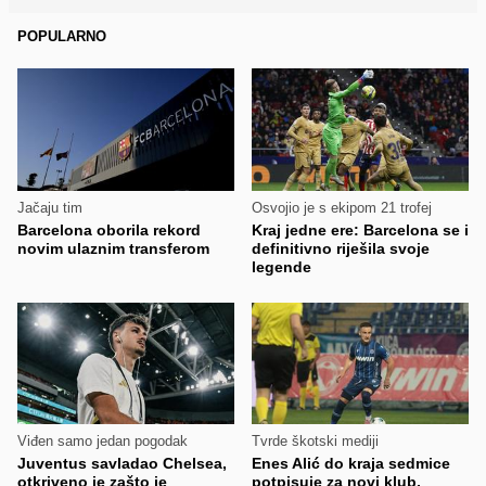
POPULARNO
Jačaju tim
Osvojio je s ekipom 21 trofej
Barcelona oborila rekord
Kraj jedne ere: Barcelona se i
novim ulaznim transferom
definitivno riješila svoje
legende
Viđen samo jedan pogodak
Tvrde škotski mediji
Juventus savladao Chelsea,
Enes Alić do kraja sedmice
otkriveno je zašto je
potpisuje za novi klub,