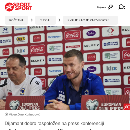
Prijava
Otvori profi
Ot
POČETNA
FUDBAL
KVALIFIKACIJE ZA EVROPSKO PRVENSTVO
Video:Dino Kurbegović
Dijamant dobro raspoložen na press konferenciji