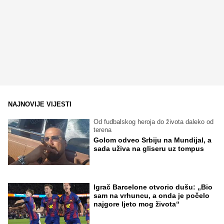
NAJNOVIJE VIJESTI
Od fudbalskog heroja do života daleko od
terena
Golom odveo Srbiju na Mundijal, a
sada uživa na gliseru uz tompus
Igrač Barcelone otvorio dušu: „Bio
sam na vrhuncu, a onda je počelo
najgore ljeto mog života“