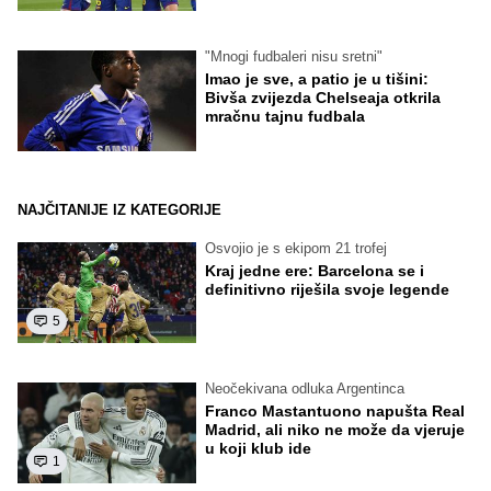
"Mnogi fudbaleri nisu sretni"
Imao je sve, a patio je u tišini:
Bivša zvijezda Chelseaja otkrila
mračnu tajnu fudbala
NAJČITANIJE IZ KATEGORIJE
Osvojio je s ekipom 21 trofej
Kraj jedne ere: Barcelona se i
definitivno riješila svoje legende
5
Neočekivana odluka Argentinca
Franco Mastantuono napušta Real
Madrid, ali niko ne može da vjeruje
u koji klub ide
1