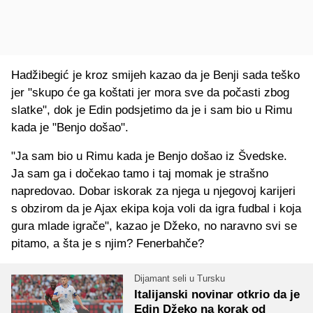
Hadžibegić je kroz smijeh kazao da je Benji sada teško
jer "skupo će ga koštati jer mora sve da počasti zbog
slatke", dok je Edin podsjetimo da je i sam bio u Rimu
kada je "Benjo došao".
"Ja sam bio u Rimu kada je Benjo došao iz Švedske.
Ja sam ga i dočekao tamo i taj momak je strašno
napredovao. Dobar iskorak za njega u njegovoj karijeri
s obzirom da je Ajax ekipa koja voli da igra fudbal i koja
gura mlade igrače", kazao je Džeko, no naravno svi se
pitamo, a šta je s njim? Fenerbahče?
Dijamant seli u Tursku
Italijanski novinar otkrio da je
Edin Džeko na korak od