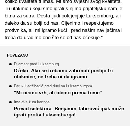
koliko kvaliteta ti imaš. Mi smo svjesni svog kvaliteta.
Tu utakmicu koju smo igrali s njima prijateljsku nam je
bitna za sutra. Dosta ljudi potcjenjuje Luksemburg, ali
daleko da su bolji od nas. Cijenimo i respektujemo
protivnika, ali mi igramo kući i pred našim navijačima i
treba da uradimo ono što se od nas očekuje."
POVEZANO
Dijamant pred Luksemburg
Džeko: Ako se trebamo zabrinuti poslije tri
utakmice, ne treba ni da igramo
Faruk Hadžibegić pred duel sa Luksemburgom
"Mi nismo vrh, ali idemo prema tome"
Ima dva žuta kartona
Previd selektora: Benjamin Tahirović ipak može
igrati protiv Luksemburga!