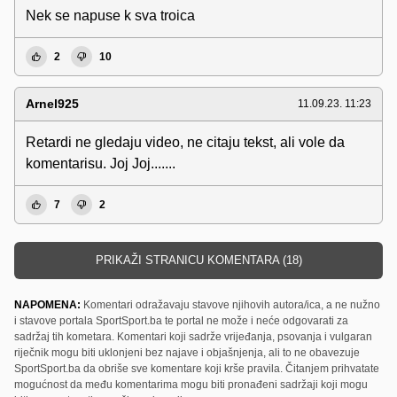
Nek se napuse k sva troica
2
10
Arnel925
11.09.23. 11:23
Retardi ne gledaju video, ne citaju tekst, ali vole da
komentarisu. Joj Joj.......
7
2
PRIKAŽI STRANICU KOMENTARA (18)
NAPOMENA:
Komentari odražavaju stavove njihovih autora/ica, a ne nužno
i stavove portala SportSport.ba te portal ne može i neće odgovarati za
sadržaj tih kometara. Komentari koji sadrže vrijeđanja, psovanja i vulgaran
riječnik mogu biti uklonjeni bez najave i objašnjenja, ali to ne obavezuje
SportSport.ba da obriše sve komentare koji krše pravila. Čitanjem prihvatate
mogućnost da među komentarima mogu biti pronađeni sadržaji koji mogu