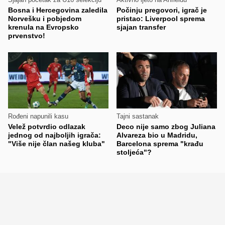
Bosna i Hercegovina zaledila
Počinju pregovori, igrač je
Norvešku i pobjedom
pristao: Liverpool sprema
krenula na Evropsko
sjajan transfer
prvenstvo!
Rođeni napunili kasu
Tajni sastanak
Velež potvrdio odlazak
Deco nije samo zbog Juliana
jednog od najboljih igrača:
Alvareza bio u Madridu,
"Više nije član našeg kluba"
Barcelona sprema "krađu
stoljeća"?