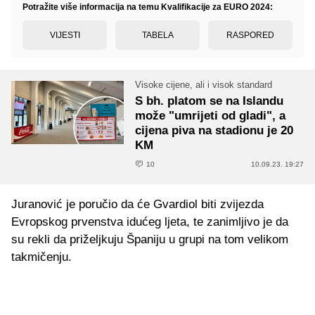
Potražite više informacija na temu Kvalifikacije za EURO 2024:
VIJESTI
TABELA
RASPORED
Visoke cijene, ali i visok standard
S bh. platom se na Islandu
može "umrijeti od gladi", a
cijena piva na stadionu je 20
KM
10
10.09.23. 19:27
Juranović je poručio da će Gvardiol biti zvijezda
Evropskog prvenstva idućeg ljeta, te zanimljivo je da
su rekli da priželjkuju Španiju u grupi na tom velikom
takmičenju.