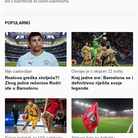
biti u suprotnosti sa vašim uvjerenjima.
POPULARNO
Nije zadovoljan
Osvojio je s ekipom 21 trofej
Realova greška stoljeća?!
Kraj jedne ere: Barcelona se i
Zbog jedne rečenice Rodri
definitivno riješila svoje
ide u Barcelonu
legende
Sjajan početak za U16 selekciju
Aktivno ljeto na Anfieldu