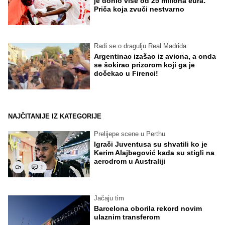
je donio više od 25 miliona eura:
Priča koja zvuči nestvarno
Radi se.o dragulju Real Madrida
Argentinac izašao iz aviona, a onda
se šokirao prizorom koji ga je
dočekao u Firenci!
NAJČITANIJE IZ KATEGORIJE
Prelijepe scene u Perthu
Igrači Juventusa su shvatili ko je
Kerim Alajbegović kada su stigli na
aerodrom u Australiji
1
Jačaju tim
Barcelona oborila rekord novim
ulaznim transferom