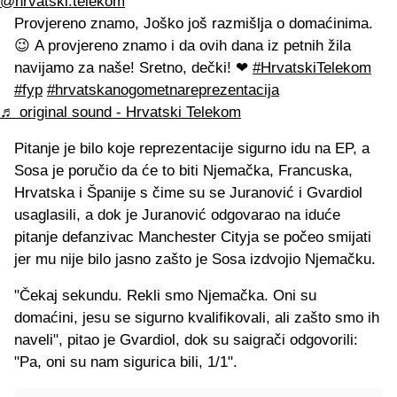
@hrvatski.telekom
Provjereno znamo, Joško još razmišlja o domaćinima.
😉 A provjereno znamo i da ovih dana iz petnih žila
navijamo za naše! Sretno, dečki! ❤
#HrvatskiTelekom
#fyp
#hrvatskanogometnareprezentacija
♬ original sound - Hrvatski Telekom
Pitanje je bilo koje reprezentacije sigurno idu na EP, a
Sosa je poručio da će to biti Njemačka, Francuska,
Hrvatska i Španije s čime su se Juranović i Gvardiol
usaglasili, a dok je Juranović odgovarao na iduće
pitanje defanzivac Manchester Cityja se počeo smijati
jer mu nije bilo jasno zašto je Sosa izdvojio Njemačku.
"Čekaj sekundu. Rekli smo Njemačka. Oni su
domaćini, jesu se sigurno kvalifikovali, ali zašto smo ih
naveli", pitao je Gvardiol, dok su saigrači odgovorili:
"Pa, oni su nam sigurica bili, 1/1".