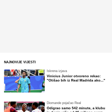
NAJNOVIJE VIJESTI
Iskrena izjava
Vinicius Junior otvoreno rekao:
"Otišao bih iz Real Madrida ako..."
Diomande pojačao Real
Odigrao samo 542 minute, a klubu