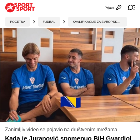
Prijava
Otvori profi
Ot
POČETNA
FUDBAL
KVALIFIKACIJE ZA EVROPSKO PRVENSTVO
Zanimljiv video se pojavio na društvenim mrežama
Kada je Juranović spomenuo BiH Gvardiol