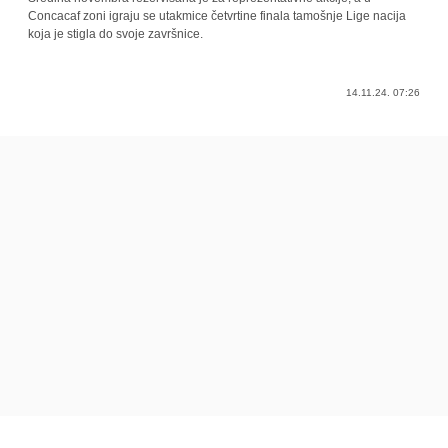
Concacaf zoni igraju se utakmice četvrtine finala tamošnje Lige nacija
koja je stigla do svoje završnice.
14.11.24. 07:26