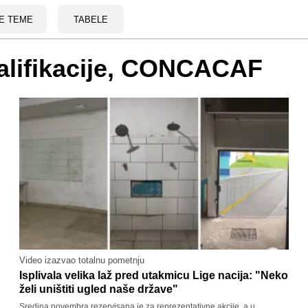
E TEME
TABELE
valifikacije, CONCACAF
Video izazvao totalnu pometnju
Isplivala velika laž pred utakmicu Lige nacija: "Neko
želi uništiti ugled naše države"
Sredina novembra rezervisana je za reprezentativne akcije, a u