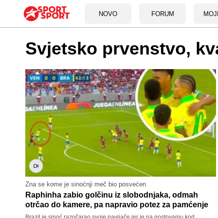
NOVO
FORUM
MOJ
Svjetsko prvenstvo, k
Zna se kome je sinoćnji meč bio posvećen
Raphinha zabio golčinu iz slobodnjaka, odmah
otrčao do kamere, pa napravio potez za pamćenje
Brazil je sinoć razočarao svoje navijače jer je na gostovanju kod