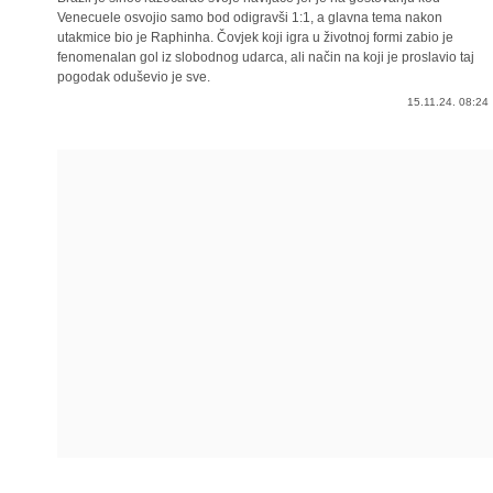
Venecuele osvojio samo bod odigravši 1:1, a glavna tema nakon
utakmice bio je Raphinha. Čovjek koji igra u životnoj formi zabio je
fenomenalan gol iz slobodnog udarca, ali način na koji je proslavio taj
pogodak oduševio je sve.
15.11.24. 08:24