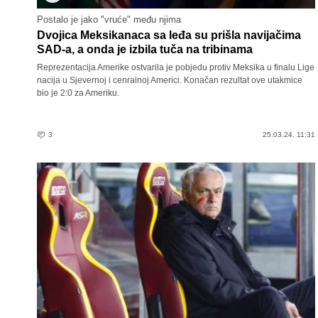
Postalo je jako "vruće" među njima
Dvojica Meksikanaca sa leđa su prišla navijačima
SAD-a, a onda je izbila tuča na tribinama
Reprezentacija Amerike ostvarila je pobjedu protiv Meksika u finalu Lige
nacija u Sjevernoj i cenralnoj Americi. Konačan rezultat ove utakmice
bio je 2:0 za Ameriku.
3
25.03.24. 11:31