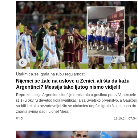
Utakmica se igrala na rubu regularnosti
Nijemci se žale na uslove u Zenici, ali šta da kažu
Argentinci? Messija tako ljutog nismo vidjeli!
Reprezentacija Argentine sinoć je remizirala u gostima protiv Venecuele
(1:1) u okviru devetog kola kvalifikacija za Svjetsko prvenstvo, a Gaučosi
su bili itekako nezadovoljni što se utakmica uopšte igrala što je jasno do
znanja svima dao i Lionel Messi.
5
11.10.24. 07:54