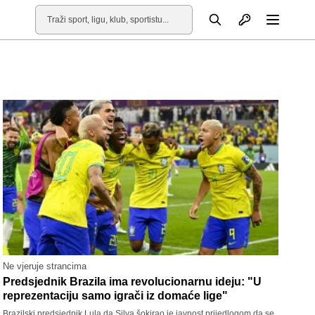
Otvori profil
Pretraga
Otvori
Ne vjeruje strancima
Predsjednik Brazila ima revolucionarnu ideju: "U
reprezentaciju samo igrači iz domaće lige"
Brazilski predsjednik Lula da Silva šokirao je javnost prijedlogom da se