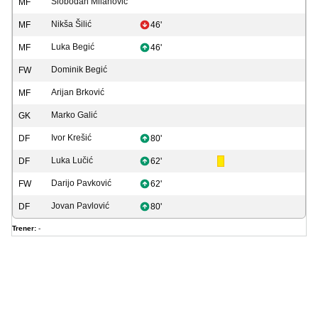
Slobodan Milanović
MF
Nikša Šilić
MF
46'
Luka Begić
MF
46'
Dominik Begić
FW
Arijan Brković
MF
Marko Galić
GK
Ivor Krešić
DF
80'
Luka Lučić
DF
62'
Darijo Pavković
FW
62'
Jovan Pavlović
DF
80'
Trener:
-