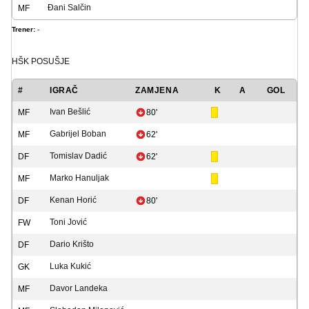
Đani Salčin
MF
Trener:
-
HŠK POSUŠJE
#
IGRAČ
ZAMJENA
K
A
GOL
Ivan Bešlić
MF
80'
Gabrijel Boban
MF
62'
Tomislav Dadić
DF
62'
Marko Hanuljak
MF
Kenan Horić
DF
80'
Toni Jović
FW
Dario Krišto
DF
Luka Kukić
GK
Davor Landeka
MF