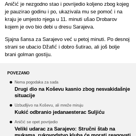
Aničić je nezgodno stao i povrijedio koljeno zbog kojeg
je pauzirao godinu i po, ukazivala mu se pomoć i na
kraju je umjesto njega u 11. minuti ušao Drobarov
kojem je ovo bio debi u dresu Sarajeva.
Sjajna šansa za Sarajevo već u petoj minuti. Po desnoj
strani se ubacio Džafić i dobro šutirao, ali još bolje
brani golman gostiju.
POVEZANO
Nema pogodaka za sada
Drugi dio na Koševu kasnio zbog nesvakidašnje
situacije
Uzbudljivo na Koševu, ali mreže miruju
Kukić odbranio jedanaesterac Suljiću
Aničić se opet povrijedio
Veliki udarac za Sarajevo: Stručni štab na
mukama, rukovodstvo kluba će morati reagovati