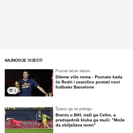
NAJNOVIJE VIJESTI
Poznat tačan datum
Dileme više nema - Poznato kada
će Rodri i zvanično postati novi
fudbaler Barcelone
1
Španci ga ne puštaju
Branio u BiH, traži ga Celtic, a
predsjednik kluba ga muči: "Može
da obilježava teren"