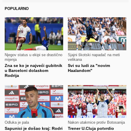
POPULARNO
Njegov status u ekipi se drastično
Sjajni škotski napadač na meti
mijenja
velikana
Zna se ko je najveći gubitnik
Svi su ludi za "novim
u Barceloni dolaskom
Haalandom"
Rodrija
Odluka je pala
Nakon utakmice protiv Botosanija
Sapunici je došao kraj: Rodri
Trener U.Cluja potvrdio