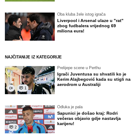
Oba kluba žele istog igrača
Liverpool i Arsenal ulaze u "rat"
zbog fudbalera vrijednog 69
miliona eura!
NAJČITANIJE IZ KATEGORIJE
Prelijepe scene u Perthu
Igrači Juventusa su shvatili ko je
Kerim Alajbegović kada su stigli na
aerodrom u Australiji
1
Odluka je pala
Sapunici je došao kraj: Rodri
večeras objavio gdje nastavlja
karijeru!
2