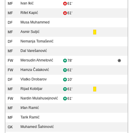
Ivan Ikić
MF
61'
Rifet Kapić
MF
61'
Musa Muhammed
DF
Asmir Suljić
MF
Nemanja Tomašević
DF
Dal Varešanović
MF
Mersudin Ahmetović
FW
78'
Hamza Čataković
FW
61'
Vlatko Drobarov
DF
10'
Rijad Kobiljar
MF
61'
Nardin Mulahusejnović
FW
61'
Irfan Ramić
MF
Tarik Ramić
MF
Muhamed Šahinović
GK