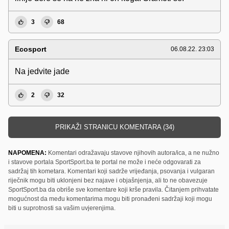
3
68
Ecosport
06.08.22. 23:03
Na jedvite jade
2
32
PRIKAŽI STRANICU KOMENTARA (34)
NAPOMENA:
Komentari odražavaju stavove njihovih autora/ica, a ne nužno
i stavove portala SportSport.ba te portal ne može i neće odgovarati za
sadržaj tih kometara. Komentari koji sadrže vrijeđanja, psovanja i vulgaran
riječnik mogu biti uklonjeni bez najave i objašnjenja, ali to ne obavezuje
SportSport.ba da obriše sve komentare koji krše pravila. Čitanjem prihvatate
mogućnost da među komentarima mogu biti pronađeni sadržaji koji mogu
biti u suprotnosti sa vašim uvjerenjima.