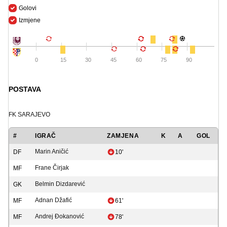
Golovi
Izmjene
0
15
30
45
60
75
90
POSTAVA
FK SARAJEVO
#
IGRAČ
ZAMJENA
K
A
GOL
Marin Aničić
DF
10'
Frane Čirjak
MF
Belmin Dizdarević
GK
Adnan Džafić
MF
61'
Andrej Đokanović
MF
78'