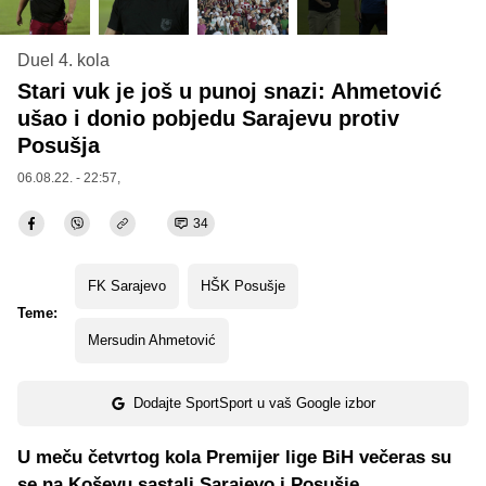
Duel 4. kola
Stari vuk je još u punoj snazi: Ahmetović
ušao i donio pobjedu Sarajevu protiv
Posušja
06.08.22. - 22:57,
34
FK Sarajevo
HŠK Posušje
Teme:
Mersudin Ahmetović
Dodajte SportSport u vaš Google izbor
U meču četvrtog kola Premijer lige BiH večeras su
se na Koševu sastali Sarajevo i Posušje.