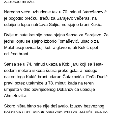
zatresao mrežu.
Naredno veće uzbuđenje tek u 70. minuti. Varešanović
je pogodio prečku, treću za Sarajevo večeras, na
odbijenu loptu natrčava Suljić, no sjajno brani Kukić.
Dvije minute kasnije nova sjajna šansa za Sarajevo. Za
jednu loptu se sjajno izborio Tomašević, ubacio za
Mulahusejnovića koji šutira glavom, ali Kukić opet
odlično brani.
Šansa se u 74. minuti ukazala Kobiljaru koji sa šest-
sedam metara iskosa šutira preko gola, a nedugo
nakon toga Kukić brani udarac Čatakovića. Feđa Dudić
pravi potez utakmice u 78. minuti kada na teren
umjesto vidno povrijeđenog Đokanovića ubacuje
Ahmetovića.
Skoro ništa bitno se nije dešavalo, izuzev bezveznog
koškanja u 81. minuti priliskom izlaska Bešlića, sve do