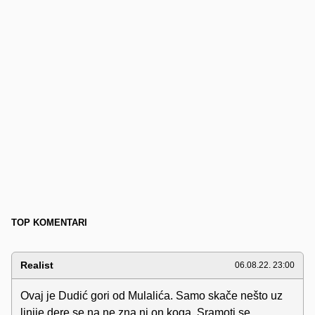
TOP KOMENTARI
Realist
06.08.22. 23:00
Ovaj je Dudić gori od Mulalića. Samo skače nešto uz
linije dere se na ne zna ni on koga. Sramoti se.