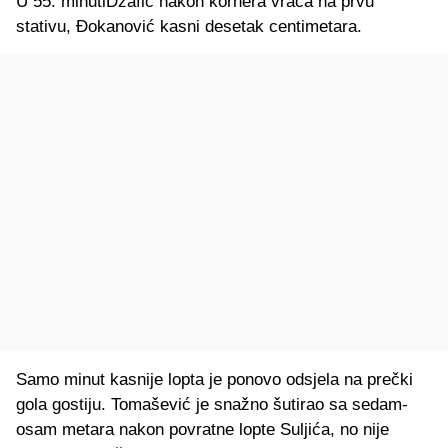
U 55. minutiDžafić nakon kornera vraća na prvu
stativu, Đokanović kasni desetak centimetara.
Samo minut kasnije lopta je ponovo odsjela na prečki
gola gostiju. Tomašević je snažno šutirao sa sedam-
osam metara nakon povratne lopte Suljića, no nije