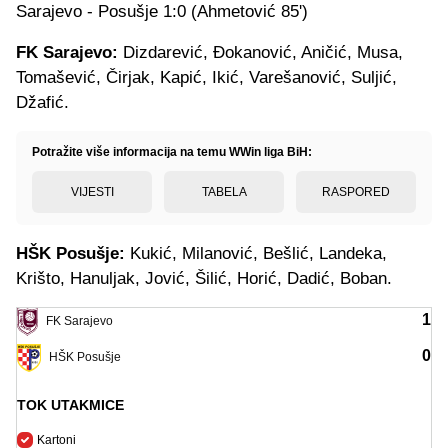
Sarajevo - Posušje 1:0 (Ahmetović 85')
FK Sarajevo:
Dizdarević, Đokanović, Aničić, Musa,
Tomašević, Čirjak, Kapić, Ikić, Varešanović, Suljić,
Džafić.
Potražite više informacija na temu WWin liga BiH:
VIJESTI
TABELA
RASPORED
HŠK Posušje:
Kukić, Milanović, Bešlić, Landeka,
Krišto, Hanuljak, Jović, Šilić, Horić, Dadić, Boban.
1
FK Sarajevo
0
HŠK Posušje
TOK UTAKMICE
Kartoni