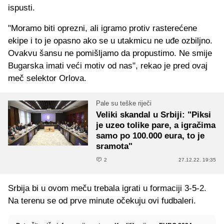
ispusti.
"Moramo biti oprezni, ali igramo protiv rasterećene
ekipe i to je opasno ako se u utakmicu ne uđe ozbiljno.
Ovakvu šansu ne pomišljamo da propustimo. Ne smije
Bugarska imati veći motiv od nas", rekao je pred ovaj
meč selektor Orlova.
Pale su teške riječi
Veliki skandal u Srbiji: "Piksi
je uzeo tolike pare, a igračima
samo po 100.000 eura, to je
sramota"
2
27.12.22. 19:35
Srbija bi u ovom meču trebala igrati u formaciji 3-5-2.
Na terenu se od prve minute očekuju ovi fudbaleri.