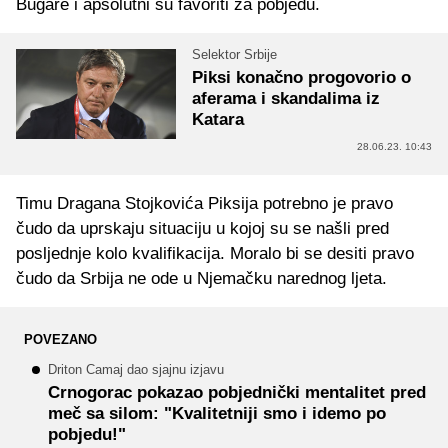
Bugare i apsolutni su favoriti za pobjedu.
Selektor Srbije
Piksi konačno progovorio o
aferama i skandalima iz
Katara
28.06.23. 10:43
Timu Dragana Stojkovića Piksija potrebno je pravo
čudo da uprskaju situaciju u kojoj su se našli pred
posljednje kolo kvalifikacija. Moralo bi se desiti pravo
čudo da Srbija ne ode u Njemačku narednog ljeta.
POVEZANO
Driton Camaj dao sjajnu izjavu
Crnogorac pokazao pobjednički mentalitet pred
meč sa silom: "Kvalitetniji smo i idemo po
pobjedu!"