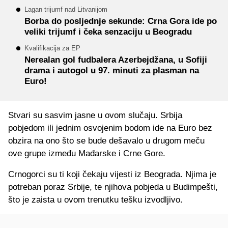
Lagan trijumf nad Litvanijom
Borba do posljednje sekunde: Crna Gora ide po
veliki trijumf i čeka senzaciju u Beogradu
Kvalifikacija za EP
Nerealan gol fudbalera Azerbejdžana, u Sofiji
drama i autogol u 97. minuti za plasman na
Euro!
Stvari su sasvim jasne u ovom slučaju. Srbija
pobjedom ili jednim osvojenim bodom ide na Euro bez
obzira na ono što se bude dešavalo u drugom meču
ove grupe između Mađarske i Crne Gore.
Crnogorci su ti koji čekaju vijesti iz Beograda. Njima je
potreban poraz Srbije, te njihova pobjeda u Budimpešti,
što je zaista u ovom trenutku tešku izvodljivo.