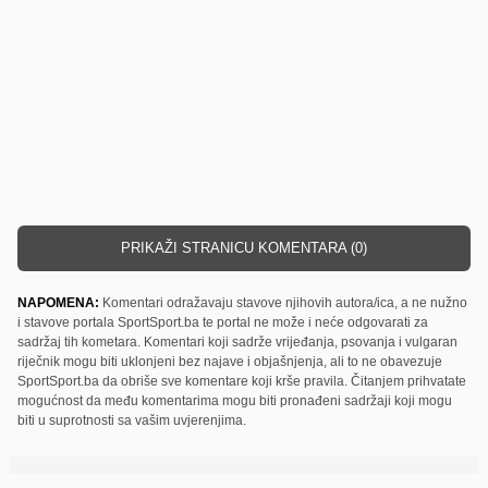
PRIKAŽI STRANICU KOMENTARA (0)
NAPOMENA:
Komentari odražavaju stavove njihovih autora/ica, a ne nužno
i stavove portala SportSport.ba te portal ne može i neće odgovarati za
sadržaj tih kometara. Komentari koji sadrže vrijeđanja, psovanja i vulgaran
riječnik mogu biti uklonjeni bez najave i objašnjenja, ali to ne obavezuje
SportSport.ba da obriše sve komentare koji krše pravila. Čitanjem prihvatate
mogućnost da među komentarima mogu biti pronađeni sadržaji koji mogu
biti u suprotnosti sa vašim uvjerenjima.