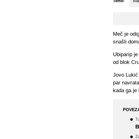
Teme:
Bad
Meč je odi
snašli doma
Ubiparip je
od blok Cru
Jovo Lukić 
par navrata
kada ga je 
POVEZ
Tu
B
Za