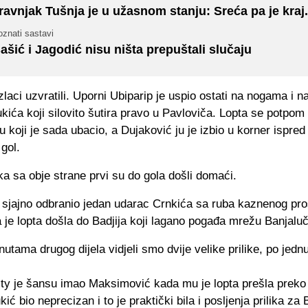
ravnjak Tušnja je u užasnom stanju: Sreća pa je kraj.
znati sastavi
ašić i Jagodić nisu ništa prepuštali slučaju
laci uzvratili. Uporni Ubiparip je uspio ostati na nogama i n
ukića koji silovito šutira pravo u Pavloviča. Lopta se potpom 
u koji je sada ubacio, a Dujaković ju je izbio u korner ispred 
 gol.
ika sa obje strane prvi su do gola došli domaći.
e sjajno odbranio jedan udarac Crnkića sa ruba kaznenog pro
je lopta došla do Badjija koji lagano pogađa mrežu Banjalu
utama drugog dijela vidjeli smo dvije velike prilike, po jedn
ity je šansu imao Maksimović kada mu je lopta prešla preko
kić bio neprecizan i to je praktički bila i posljenja prilika za