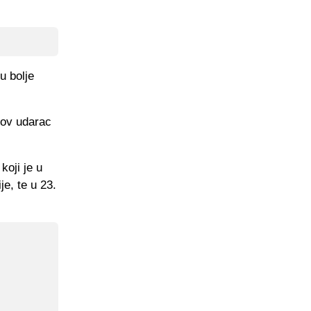
u bolje
egov udarac
koji je u
je, te u 23.