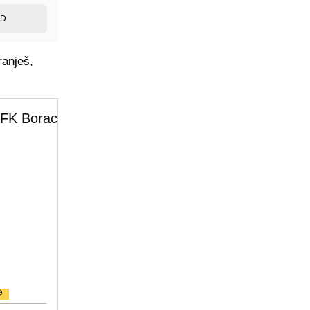
ED
ranješ,
FK Borac