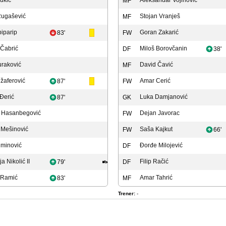
ukić
Aleksandar Vojinović
MF
Rugašević
Stojan Vranješ
MF
iparip
Goran Zakarić
83'
FW
 Čabrić
Miloš Borovčanin
DF
38'
uraković
David Čavić
MF
žaferović
Amar Cerić
87'
FW
Đerić
Luka Damjanović
87'
GK
 Hasanbegović
Dejan Javorac
FW
 Mešinović
Saša Kajkut
FW
66'
uminović
Đorđe Milojević
DF
 Nikolić II
Filip Račić
79'
DF
 Ramić
Amar Tahrić
83'
MF
Trener:
-