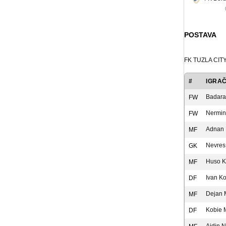
POSTAVA
FK TUZLA CIT
#
IGRA
Badara
FW
Nermin
FW
Adnan 
MF
Nevres 
GK
Huso K
MF
Ivan Ko
DF
Dejan 
MF
Kobie 
DF