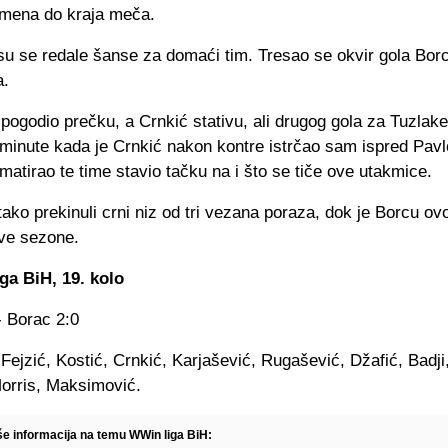
omena do kraja meča.
u se redale šanse za domaći tim. Tresao se okvir gola Borca
a.
 pogodio prečku, a Crnkić stativu, ali drugog gola za Tuzlake 
minute kada je Crnkić nakon kontre istrčao sam ispred Pavl
 matirao te time stavio tačku na i što se tiče ove utakmice.
tako prekinuli crni niz od tri vezana poraza, dok je Borcu ov
ve sezone.
iga BiH, 19. kolo
- Borac 2:0
 Fejzić, Kostić, Crnkić, Karjašević, Rugašević, Džafić, Badji
Morris, Maksimović.
iše informacija na temu WWin liga BiH: