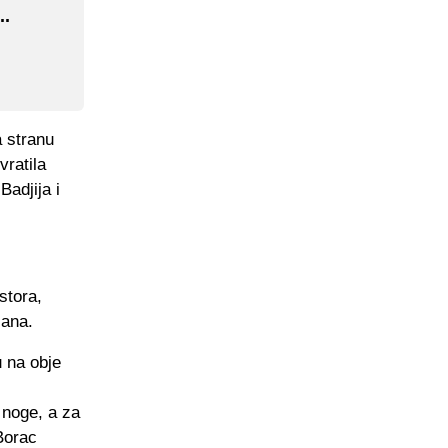
..
a stranu
vratila
Badjija i
stora,
čana.
u na obje
 noge, a za
 Borac