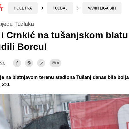
POČETNA
FUDBAL
WWIN LIGA BIH
bjeda Tuzlaka
 i Crnkić na tušanjskom blatu
dili Borcu!
:53,
8
 je na blatnjavom terenu stadiona Tušanj danas bila bolj
 2:0.