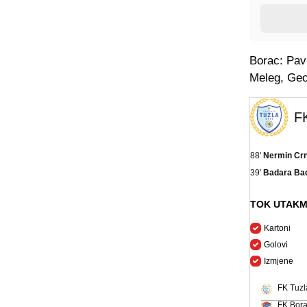
Borac: Pavl
Meleg, Geo
F
88'
Nermin Crn
39'
Badara Bad
TOK UTAKM
Kartoni
Golovi
Izmjene
FK Tuzl
FK Bor