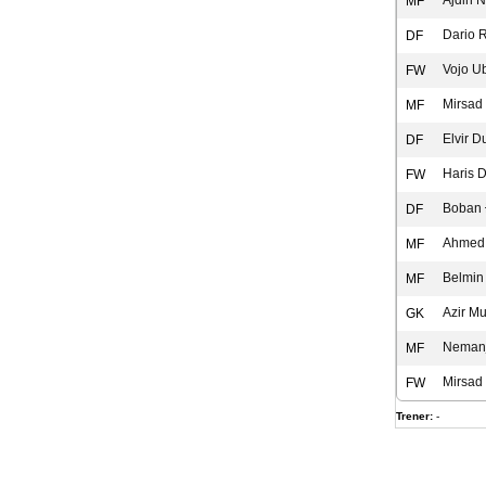
Ajdin N
MF
Dario 
DF
Vojo Ub
FW
Mirsad
MF
Elvir D
DF
Haris D
FW
Boban 
DF
Ahmed
MF
Belmin
MF
Azir M
GK
Nemanja
MF
Mirsad
FW
Trener:
-