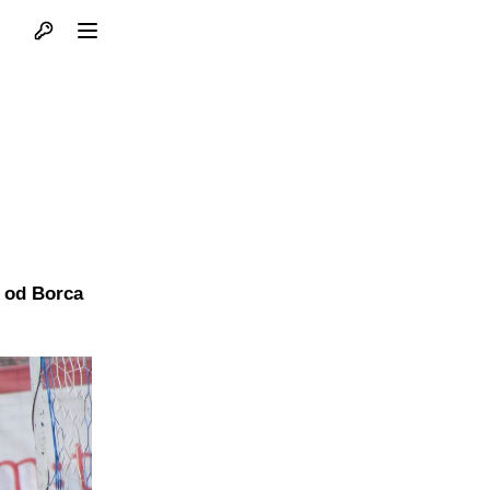
Otvori profil
Otvori meni
a od Borca