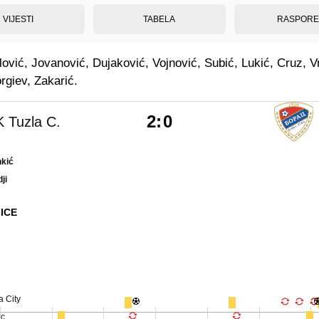
VIJESTI
TABELA
RASPOR
ović, Jovanović, Dujaković, Vojnović, Subić, Lukić, Cruz, V
rgiev, Zakarić.
2
:
0
K Tuzla C.
kić
ji
ICE
a City
ac