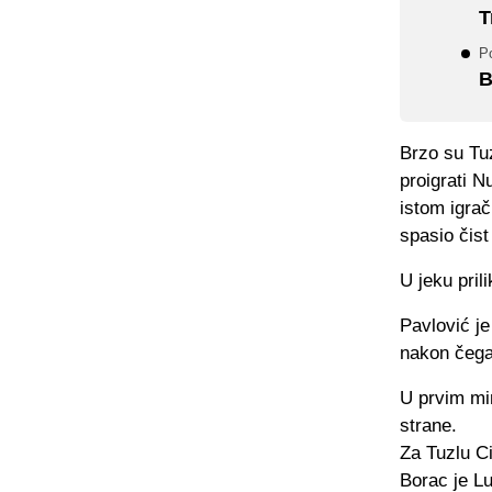
T
Po
B
Brzo su Tuz
proigrati N
istom igrač
spasio čist
U jeku pril
Pavlović j
nakon čega 
U prvim min
strane.
Za Tuzlu C
Borac je Lu