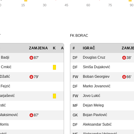
0
15
30
45
60
75
90
Y
FK BORAC
Č
ZAMJENA
K
A
GOL
#
IGRAČ
ZAMJ
 Badji
Douglas Cruz
87'
DF
38'
 Crnkić
Siniša Dujaković
DF
Džafić
Boban Georgiev
79'
FW
66'
Fejzić
Marko Jovanović
DF
arjašević
Jovo Lukić
FW
stić
Dejan Meleg
MF
Maksimović
Bojan Pavlović
87'
GK
Morris
Aleksandar Subić
DF