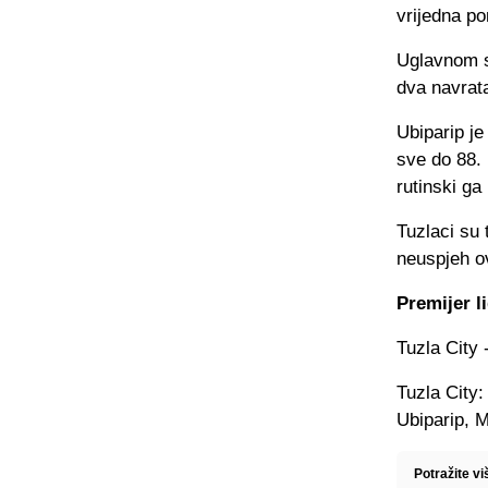
vrijedna p
Uglavnom s
dva navrat
Ubiparip je
sve do 88. 
rutinski ga
Tuzlaci su 
neuspjeh o
Premijer l
Tuzla City 
Tuzla City:
Ubiparip, 
Potražite v