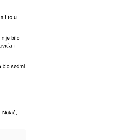
 i to u
nije bilo
ovića i
o bio sedmi
, Nukić,