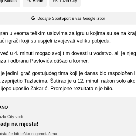
ji Badara
FK Borac
FK Tuzla City
Dodajte SportSport u vaš Google izbor
gran u veoma teškim uslovima za igru u kojima su se na kraj
ći igrači koji su uspjeli izvojevati veliku pobjedu.
 već u 4. minuti mogao svoj tim dovesti u vodstvo, ali je nj
za i odbranu Pavlovića otišao u korner.
je jedini igrač gostujućeg tima koji je danas bio raspoložen i 
 zaprijetio Tuzlacima. Šutirao je u 12. minuti nakon solo akci
lijepo uposlio Zakarić. Promjene rezultata nije bilo.
ANO
zla City vodi
adji na mjestu!
ista će biti teško nogometašima.