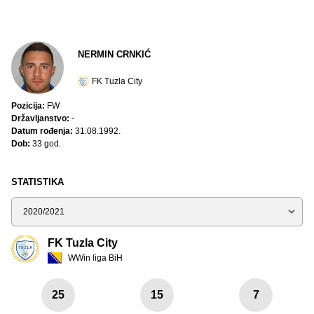
NERMIN CRNKIĆ
FK Tuzla City
Pozicija:
FW
Državljanstvo:
-
Datum rođenja:
31.08.1992.
Dob:
33 god.
STATISTIKA
Sezona
FK Tuzla City
WWin liga BiH
25
15
7