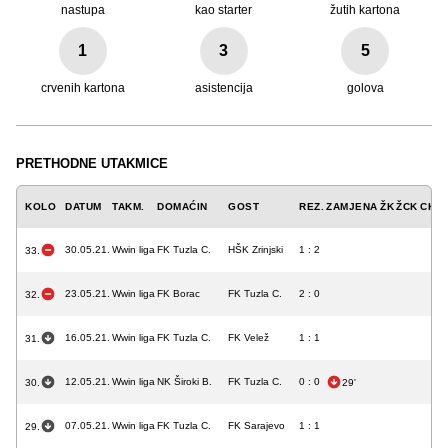
nastupa
kao starter
žutih kartona
1
3
5
crvenih kartona
asistencija
golova
PRETHODNE UTAKMICE
KOLO
DATUM
TAKM.
DOMAĆIN
GOST
REZ.
ZAMJENA
ŽK
ŽCK
CK
A
30.05.21.
Wwin liga
FK Tuzla C.
HŠK Zrinjski
1 : 2
33.
23.05.21.
Wwin liga
FK Borac
FK Tuzla C.
2 : 0
32.
16.05.21.
Wwin liga
FK Tuzla C.
FK Velež
1 : 1
31.
12.05.21.
Wwin liga
NK Široki B.
FK Tuzla C.
0 : 0
30.
29'
07.05.21.
Wwin liga
FK Tuzla C.
FK Sarajevo
1 : 1
29.