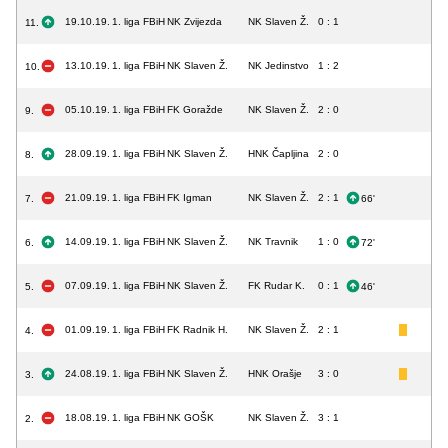
19.10.19.
1. liga FBiH
NK Zvijezda
NK Slaven Ž.
0 : 1
11.
13.10.19.
1. liga FBiH
NK Slaven Ž.
NK Jedinstvo
1 : 2
10.
05.10.19.
1. liga FBiH
FK Goražde
NK Slaven Ž.
2 : 0
9.
28.09.19.
1. liga FBiH
NK Slaven Ž.
HNK Čapljina
2 : 0
8.
21.09.19.
1. liga FBiH
FK Igman
NK Slaven Ž.
2 : 1
7.
66'
14.09.19.
1. liga FBiH
NK Slaven Ž.
NK Travnik
1 : 0
6.
72'
07.09.19.
1. liga FBiH
NK Slaven Ž.
FK Rudar K.
0 : 1
5.
46'
01.09.19.
1. liga FBiH
FK Radnik H.
NK Slaven Ž.
2 : 1
4.
24.08.19.
1. liga FBiH
NK Slaven Ž.
HNK Orašje
3 : 0
3.
18.08.19.
1. liga FBiH
NK GOŠK
NK Slaven Ž.
3 : 1
2.