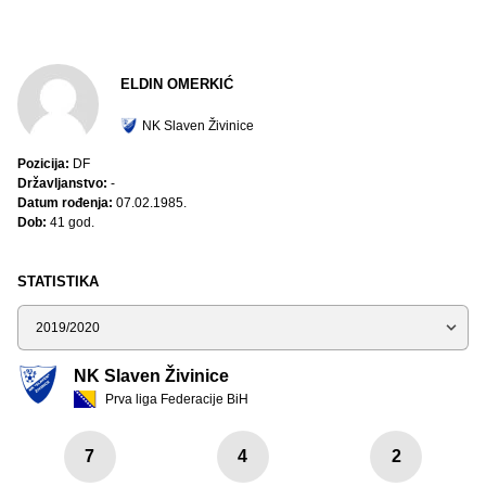
ELDIN OMERKIĆ
NK Slaven Živinice
Pozicija:
DF
Državljanstvo:
-
Datum rođenja:
07.02.1985.
Dob:
41 god.
STATISTIKA
Sezona
NK Slaven Živinice
Prva liga Federacije BiH
7
4
2