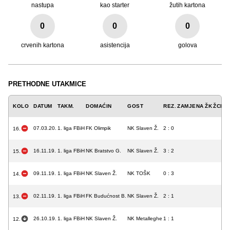
nastupa
kao starter
žutih kartona
0
0
0
crvenih kartona
asistencija
golova
PRETHODNE UTAKMICE
KOLO
DATUM
TAKM.
DOMAĆIN
GOST
REZ.
ZAMJENA
ŽK
ŽCK
C
07.03.20.
1. liga FBiH
FK Olimpik
NK Slaven Ž.
2 : 0
16.
16.11.19.
1. liga FBiH
NK Bratstvo G.
NK Slaven Ž.
3 : 2
15.
09.11.19.
1. liga FBiH
NK Slaven Ž.
NK TOŠK
0 : 3
14.
02.11.19.
1. liga FBiH
FK Budućnost B.
NK Slaven Ž.
2 : 1
13.
26.10.19.
1. liga FBiH
NK Slaven Ž.
NK Metalleghe
1 : 1
12.