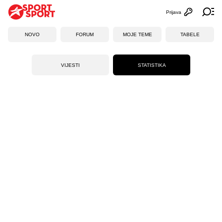
Prijava
Otvori profi
Ot
NOVO
FORUM
MOJE TEME
TABELE
VIJESTI
STATISTIKA