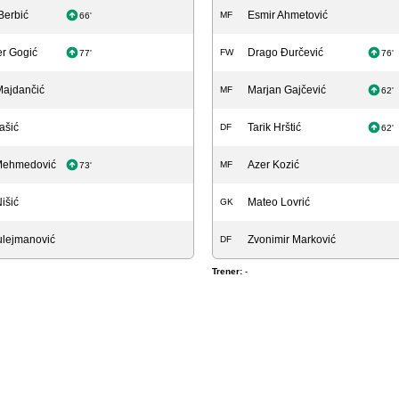
Berbić
Esmir Ahmetović
MF
66'
r Gogić
Drago Đurčević
FW
77'
76'
ajdančić
Marjan Gajčević
MF
62'
ašić
Tarik Hrštić
DF
62'
Mehmedović
Azer Kozić
MF
73'
išić
Mateo Lovrić
GK
ulejmanović
Zvonimir Marković
DF
Trener:
-