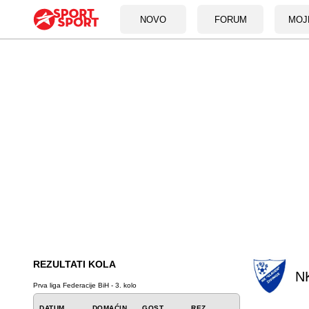
NOVO
FORUM
MOJ
REZULTATI KOLA
NK
Prva liga Federacije BiH - 3. kolo
DATUM
DOMAĆIN
GOST
REZ