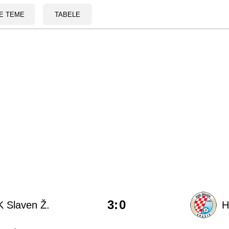
E TEME
TABELE
3
:
0
 Slaven Ž.
H