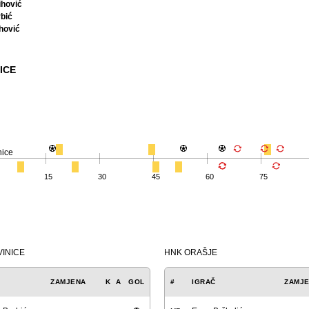
ihović
bić
hović
ICE
nice
15
30
45
60
75
VINICE
HNK ORAŠJE
ZAMJENA
K
A
GOL
#
IGRAČ
ZAMJ