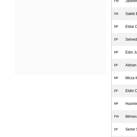
Jasmin
FW
Sakib 
GK
Eldar 
MF
Selved
DF
Edin J
MF
Adnan 
DF
Mirza 
MF
Eldin 
DF
Hasmir
MF
Mirnes
FW
Semir S
DF