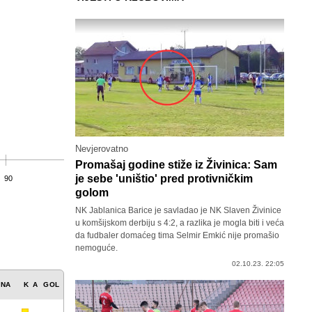
Nevjerovatno
Promašaj godine stiže iz Živinica: Sam
je sebe 'uništio' pred protivničkim
90
golom
NK Jablanica Barice je savladao je NK Slaven Živinice
u komšijskom derbiju s 4:2, a razlika je mogla biti i veća
da fudbaler domaćeg tima Selmir Emkić nije promašio
nemoguće.
02.10.23. 22:05
ENA
K
A
GOL