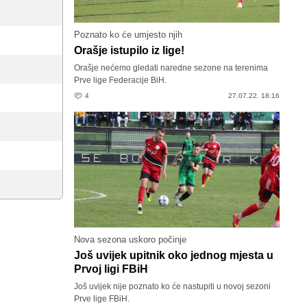
Poznato ko će umjesto njih
Orašje istupilo iz lige!
Orašje nećemo gledati naredne sezone na terenima
Prve lige Federacije BiH.
4
27.07.22. 18:16
Nova sezona uskoro počinje
Još uvijek upitnik oko jednog mjesta u
Prvoj ligi FBiH
Još uvijek nije poznato ko će nastupiti u novoj sezoni
Prve lige FBiH.