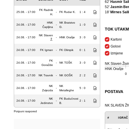
62'
Hasmir Sal
52'
Jasmin Ber
FK Radnik
18'
Mirnes Sali
25.08. - 17:00
-
FK Rudar K.
1 : 4
H.
HNK
NK Bratstvo
24.08. - 17:00
-
1 : 0
Čapljina
G.
TOK UTAKM
NK Slaven
24.08. - 17:00
-
HNK Orašje
3 : 0
Kartoni
Ž.
Golovi
24.08. - 17:00
FK Igman
-
FK Olimpik
0 : 1
Izmjene
FK
24.08. - 17:00
-
NK TOŠK
3 : 0
NK Slaven Živi
Goražde
HNK Orašje
0
24.08. - 17:00
NK Travnik
-
NK GOŠK
2 : 2
NK
NK
24.08. - 17:00
-
5 : 0
Zvijezda
Metalleghe
POSTAVA
NK
FK Budućnost
24.08. - 17:00
-
2 : 1
Jedinstvo
B.
NK SLAVEN ŽI
Potpuni raspored
#
IGRAČ