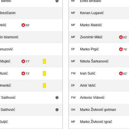
 Berbić
Enes Brčkalić
MF
Brezičanin
Kenan Lugavić
MF
Delić
Marko Matolić
MF
66'
in Islamović
Zvonimir Mikić
MF
62'
unuzović
Marko Prgić
DF
76'
Mujkić
Nikola Šarkanović
MF
77'
Musić
Ivan Sulić
FW
73'
62'
Omerkić
Amir Velić
DF
 Salihović
Antonio Vidović
FW
 Salihović
Marko Živković golman
GK
uljić
Marko Živković igrač
MF