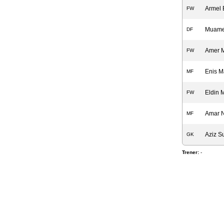
Armel 
FW
Muame
DF
Amer M
FW
Enis M
MF
Eldin 
FW
Amar N
MF
Aziz S
GK
Trener:
-