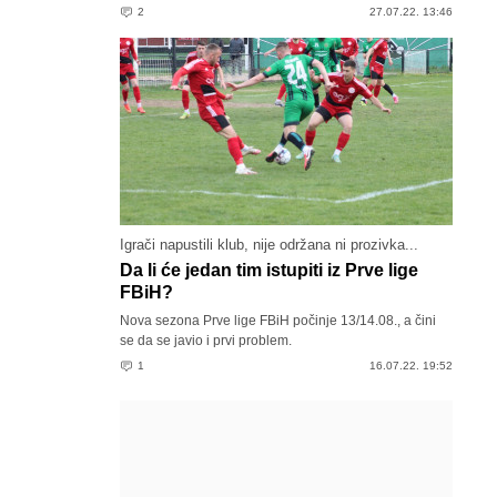
2
27.07.22. 13:46
Igrači napustili klub, nije održana ni prozivka...
Da li će jedan tim istupiti iz Prve lige
FBiH?
Nova sezona Prve lige FBiH počinje 13/14.08., a čini
se da se javio i prvi problem.
1
16.07.22. 19:52