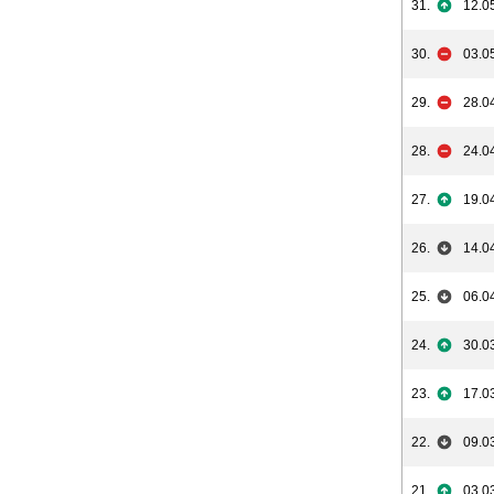
31.
12.0
30.
03.0
29.
28.0
28.
24.0
27.
19.0
26.
14.0
25.
06.0
24.
30.0
23.
17.0
22.
09.0
21.
03.0