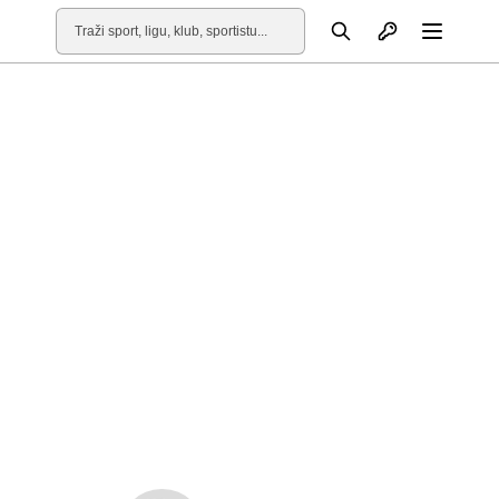
Otvori profil
Pretraga
Otvori