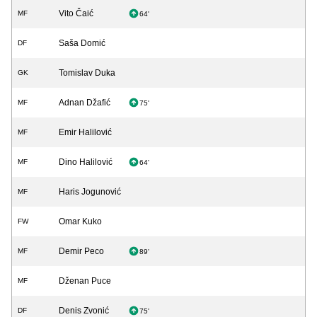
Vito Čaić
MF
64'
Saša Domić
DF
Tomislav Duka
GK
Adnan Džafić
MF
75'
Emir Halilović
MF
Dino Halilović
MF
64'
Haris Jogunović
MF
Omar Kuko
FW
Demir Peco
MF
89'
Dženan Puce
MF
Denis Zvonić
DF
75'