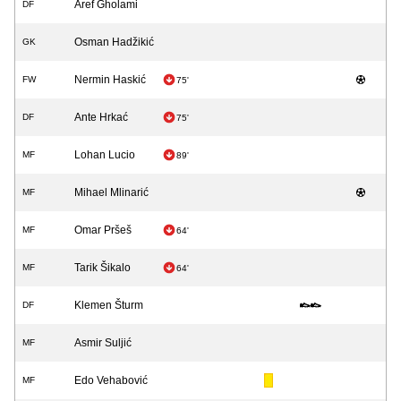
Aref Gholami
DF
Osman Hadžikić
GK
Nermin Haskić
FW
75'
Ante Hrkać
DF
75'
Lohan Lucio
MF
89'
Mihael Mlinarić
MF
Omar Pršeš
MF
64'
Tarik Šikalo
MF
64'
Klemen Šturm
DF
Asmir Suljić
MF
Edo Vehabović
MF