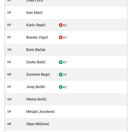
Luka Lučić
DF
Ivan Marić
DF
Karlo Stapić
DF
61'
Branko Vrgoč
DF
87'
Boris Bačak
GK
Darko Bašić
DF
87'
Zvonimir Begić
MF
70'
Josip Bešlić
DF
61'
Nikola Ilinčić
GK
Mihajlo Jovašević
DF
Stipe Miličević
MF