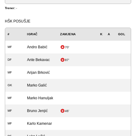
Trener:
-
HŠK POSUŠJE
#
IGRAČ
ZAMJENA
K
A
GOL
Andro Babić
MF
70'
Ante Bekavac
DF
87'
Arijan Brković
MF
Marko Galić
GK
Marko Hanuljak
MF
Bruno Jenjić
MF
46'
Karlo Kamenar
MF