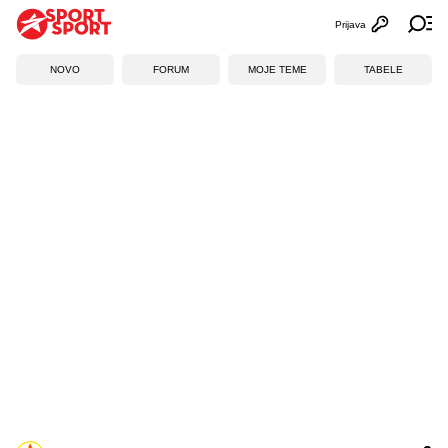
Prijava
Otvori profi
Ot
NOVO
FORUM
MOJE TEME
TABELE