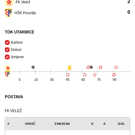
2
FK Velež
0
HŠK Posušje
TOK UTAKMICE
Kartoni
Golovi
Izmjene
0
15
30
45
60
75
90
POSTAVA
FK VELEŽ
#
IGRAČ
ZAMJENA
K
A
GOL