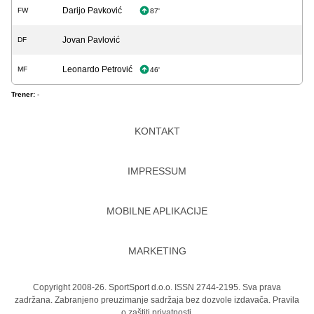
Darijo Pavković
FW
87'
Jovan Pavlović
DF
Leonardo Petrović
MF
46'
Trener:
-
KONTAKT
IMPRESSUM
MOBILNE APLIKACIJE
MARKETING
Copyright 2008-26. SportSport d.o.o. ISSN 2744-2195. Sva prava
zadržana. Zabranjeno preuzimanje sadržaja bez dozvole izdavača.
Pravila
o zaštiti privatnosti.