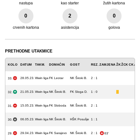
nastupa
kao starter
žutih kartona
0
2
0
crvenih kartona
asistencija
golova
PRETHODNE UTAKMICE
KOLO
DATUM
TAKM.
DOMAĆIN
GOST
REZ.
ZAMJENA
ŽK
ŽCK
CK
A
28.05.23.
Wwin liga
FK Leotar
NK Široki B.
2 : 1
33.
21.05.23.
Wwin liga
NK Široki B.
FK Sloga D.
1 : 0
32.
15.05.23.
Wwin liga
FK Sloboda
NK Široki B.
2 : 1
31.
06.05.23.
Wwin liga
NK Široki B.
HŠK Posušje
1 : 1
30.
29.04.23.
Wwin liga
FK Sarajevo
NK Široki B.
2 : 1
29.
63'