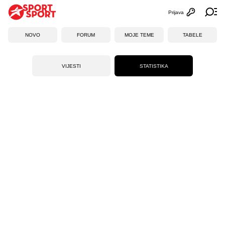
Prijava
Otvori profi
Ot
NOVO
FORUM
MOJE TEME
TABELE
VIJESTI
STATISTIKA