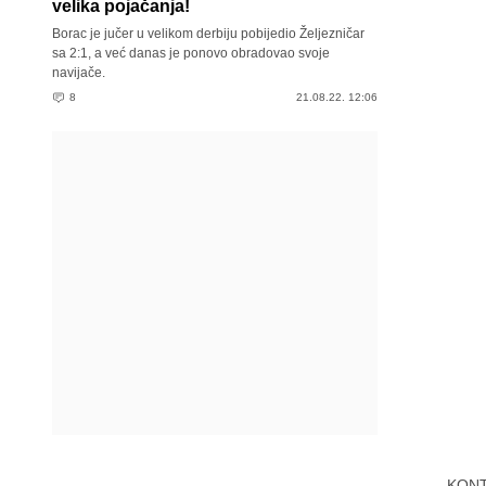
velika pojačanja!
Borac je jučer u velikom derbiju pobijedio Željezničar
sa 2:1, a već danas je ponovo obradovao svoje
navijače.
8
21.08.22. 12:06
KON