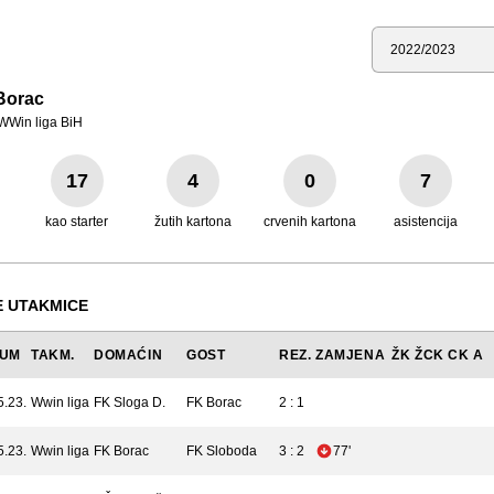
Sezona
Borac
WWin liga BiH
17
4
0
7
kao starter
žutih kartona
crvenih kartona
asistencija
 UTAKMICE
TUM
TAKM.
DOMAĆIN
GOST
REZ.
ZAMJENA
ŽK
ŽCK
CK
A
5.23.
Wwin liga
FK Sloga D.
FK Borac
2 : 1
5.23.
Wwin liga
FK Borac
FK Sloboda
3 : 2
77'