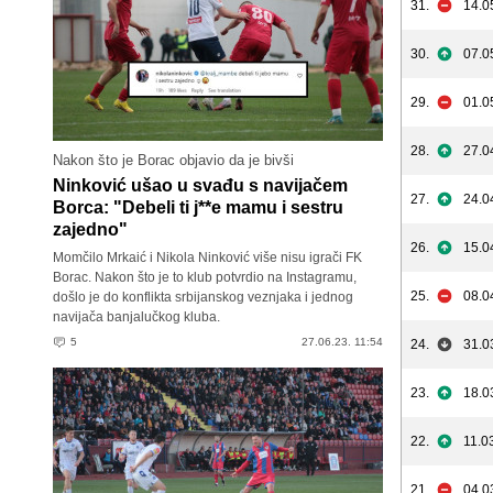
31.
14.0
30.
07.0
29.
01.0
28.
27.0
Nakon što je Borac objavio da je bivši
Ninković ušao u svađu s navijačem
27.
24.0
Borca: "Debeli ti j**e mamu i sestru
zajedno"
26.
15.0
Momčilo Mrkaić i Nikola Ninković više nisu igrači FK
Borac. Nakon što je to klub potvrdio na Instagramu,
25.
08.0
došlo je do konflikta srbijanskog veznjaka i jednog
navijača banjalučkog kluba.
5
27.06.23. 11:54
24.
31.0
23.
18.0
22.
11.0
21.
04.0