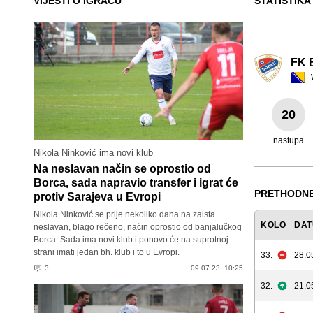
VIJESTI O IGRAČU
STATISTIKA
FK 
20
nastupa
Nikola Ninković ima novi klub
Na neslavan način se oprostio od
Borca, sada napravio transfer i igrat će
PRETHODNE
protiv Sarajeva u Evropi
Nikola Ninković se prije nekoliko dana na zaista
KOLO
DA
neslavan, blago rečeno, način oprostio od banjalučkog
Borca. Sada ima novi klub i ponovo će na suprotnoj
strani imati jedan bh. klub i to u Evropi.
33.
28.0
3
09.07.23. 10:25
32.
21.0