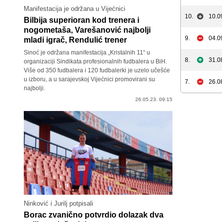
Manifestacija je održana u Vijećnici
10.
10.0
Bilbija superioran kod trenera i
nogometaša, Varešanović najbolji
9.
04.0
mladi igrač, Rendulić trener
Sinoć je održana manifestacija „Kristalnih 11“ u
8.
31.0
organizaciji Sindikata profesionalnih fudbalera u BiH.
Više od 350 fudbalera i 120 fudbalerki je uzelo učešće
u izboru, a u sarajevskoj Vijećnici promovirani su
7.
26.0
najbolji.
26.05.23. 09:15
Ninković i Jurilj potpisali
Borac zvanično potvrdio dolazak dva