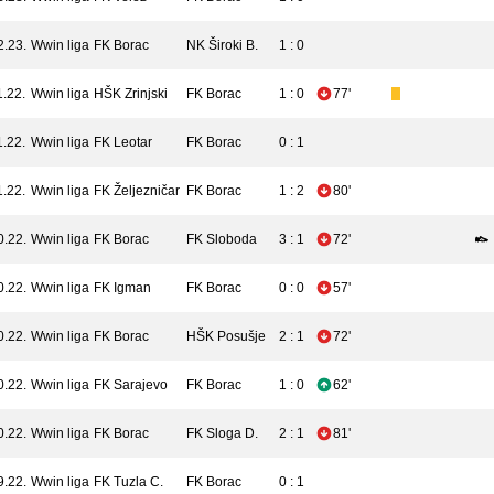
2.23.
Wwin liga
FK Borac
NK Široki B.
1 : 0
1.22.
Wwin liga
HŠK Zrinjski
FK Borac
1 : 0
77'
1.22.
Wwin liga
FK Leotar
FK Borac
0 : 1
1.22.
Wwin liga
FK Željezničar
FK Borac
1 : 2
80'
0.22.
Wwin liga
FK Borac
FK Sloboda
3 : 1
72'
0.22.
Wwin liga
FK Igman
FK Borac
0 : 0
57'
0.22.
Wwin liga
FK Borac
HŠK Posušje
2 : 1
72'
0.22.
Wwin liga
FK Sarajevo
FK Borac
1 : 0
62'
0.22.
Wwin liga
FK Borac
FK Sloga D.
2 : 1
81'
9.22.
Wwin liga
FK Tuzla C.
FK Borac
0 : 1