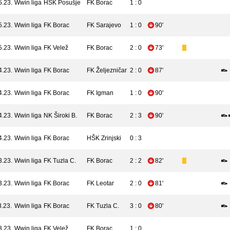
5.23.
Wwin liga
HŠK Posušje
FK Borac
1 : 0
5.23.
Wwin liga
FK Borac
FK Sarajevo
1 : 0
90'
5.23.
Wwin liga
FK Velež
FK Borac
2 : 0
73'
4.23.
Wwin liga
FK Borac
FK Željezničar
2 : 0
87'
4.23.
Wwin liga
FK Borac
FK Igman
1 : 0
90'
4.23.
Wwin liga
NK Široki B.
FK Borac
2 : 3
90'
4.23.
Wwin liga
FK Borac
HŠK Zrinjski
0 : 3
3.23.
Wwin liga
FK Tuzla C.
FK Borac
2 : 2
82'
3.23.
Wwin liga
FK Borac
FK Leotar
2 : 0
81'
3.23.
Wwin liga
FK Borac
FK Tuzla C.
3 : 0
80'
3.23.
Wwin liga
FK Velež
FK Borac
1 : 0