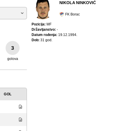
NIKOLA NINKOVIĆ
FK Borac
Pozicija:
MF
Državljanstvo:
-
Datum rođenja:
19.12.1994.
Dob:
31 god.
3
golova
GOL