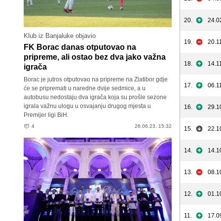
20.
24.0
Klub iz Banjaluke objavio
19.
20.1
FK Borac danas otputovao na
pripreme, ali ostao bez dva jako važna
18.
14.1
igrača
Borac je jutros otputovao na pripreme na Zlatibor gdje
17.
06.1
će se pripremati u naredne dvije sedmice, a u
autobusu nedostaju dva igrača koja su prošle sezone
igrala važnu ulogu u osvajanju drugog mjesta u
16.
29.1
Premijer ligi BiH.
4
26.06.23. 15:32
15.
22.1
14.
14.1
13.
08.1
12.
01.1
11.
17.0