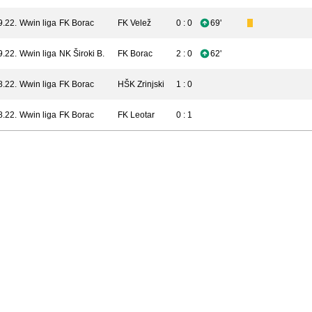
9.22.
Wwin liga
FK Borac
FK Velež
0 : 0
69'
9.22.
Wwin liga
NK Široki B.
FK Borac
2 : 0
62'
8.22.
Wwin liga
FK Borac
HŠK Zrinjski
1 : 0
8.22.
Wwin liga
FK Borac
FK Leotar
0 : 1