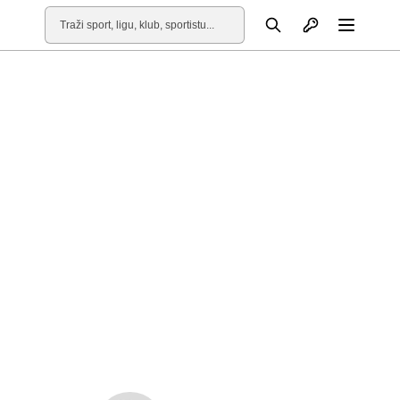
Otvori profil
Pretraga
Otvori