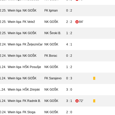
2.25.
Wwin liga
NK GOŠK
FK Igman
0 : 2
2.25.
Wwin liga
FK Velež
NK GOŠK
2 : 2
84'
2.25.
Wwin liga
NK GOŠK
NK Široki B.
1 : 2
2.24.
Wwin liga
FK Željezničar
NK GOŠK
4 : 1
2.24.
Wwin liga
NK GOŠK
FK Borac
0 : 2
1.24.
Wwin liga
HŠK Posušje
NK GOŠK
1 : 2
1.24.
Wwin liga
NK GOŠK
FK Sarajevo
0 : 3
1.24.
Wwin liga
HŠK Zrinjski
NK GOŠK
3 : 0
1.24.
Wwin liga
FK Radnik B.
NK GOŠK
3 : 1
72'
0.24.
Wwin liga
FK Sloga
NK GOŠK
2 : 0