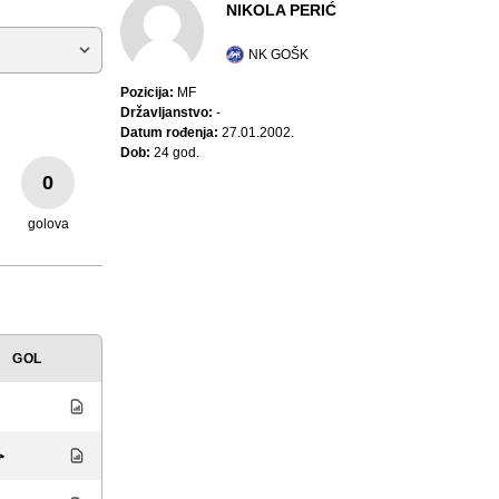
NIKOLA PERIĆ
NK GOŠK
Pozicija:
MF
Državljanstvo:
-
Datum rođenja:
27.01.2002.
Dob:
24 god.
0
golova
GOL