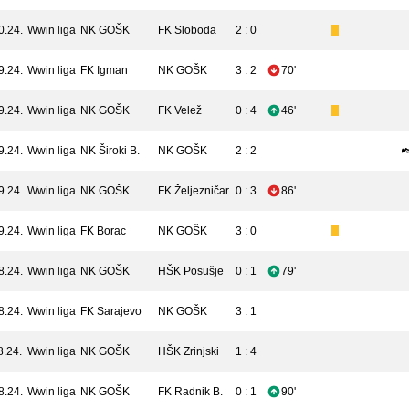
0.24.
Wwin liga
NK GOŠK
FK Sloboda
2 : 0
9.24.
Wwin liga
FK Igman
NK GOŠK
3 : 2
70'
9.24.
Wwin liga
NK GOŠK
FK Velež
0 : 4
46'
9.24.
Wwin liga
NK Široki B.
NK GOŠK
2 : 2
9.24.
Wwin liga
NK GOŠK
FK Željezničar
0 : 3
86'
9.24.
Wwin liga
FK Borac
NK GOŠK
3 : 0
8.24.
Wwin liga
NK GOŠK
HŠK Posušje
0 : 1
79'
8.24.
Wwin liga
FK Sarajevo
NK GOŠK
3 : 1
8.24.
Wwin liga
NK GOŠK
HŠK Zrinjski
1 : 4
8.24.
Wwin liga
NK GOŠK
FK Radnik B.
0 : 1
90'