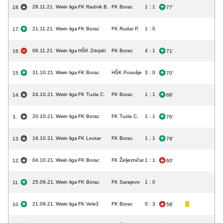
28.11.21.
Wwin liga
FK Radnik B.
FK Borac
1 : 1
18.
77'
21.11.21.
Wwin liga
FK Borac
FK Rudar P.
1 : 0
17.
06.11.21.
Wwin liga
HŠK Zrinjski
FK Borac
4 : 1
16.
71'
31.10.21.
Wwin liga
FK Borac
HŠK Posušje
3 : 0
15.
70'
24.10.21.
Wwin liga
FK Tuzla C.
FK Borac
1 : 1
14.
68'
20.10.21.
Wwin liga
FK Borac
FK Tuzla C.
1 : 1
3.
76'
16.10.21.
Wwin liga
FK Leotar
FK Borac
1 : 1
13.
79'
04.10.21.
Wwin liga
FK Borac
FK Željezničar
1 : 1
12.
60'
25.09.21.
Wwin liga
FK Borac
FK Sarajevo
1 : 0
11.
21.09.21.
Wwin liga
FK Velež
FK Borac
0 : 3
10.
58'