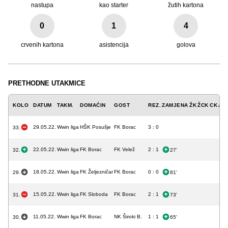
nastupa
kao starter
žutih kartona
0
1
4
crvenih kartona
asistencija
golova
PRETHODNE UTAKMICE
KOLO
DATUM
TAKM.
DOMAĆIN
GOST
REZ.
ZAMJENA
ŽK
ŽCK
CK
A
29.05.22.
Wwin liga
HŠK Posušje
FK Borac
3 : 0
33.
22.05.22.
Wwin liga
FK Borac
FK Velež
2 : 1
32.
27'
18.05.22.
Wwin liga
FK Željezničar
FK Borac
0 : 0
29.
81'
15.05.22.
Wwin liga
FK Sloboda
FK Borac
2 : 1
31.
73'
11.05.22.
Wwin liga
FK Borac
NK Široki B.
1 : 1
30.
65'