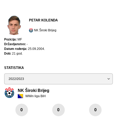
PETAR KOLENDA
NK Široki Brijeg
Pozicija:
MF
Državljanstvo:
-
Datum rođenja:
25.09.2004.
Dob:
21 god.
STATISTIKA
Sezona
NK Široki Brijeg
WWin liga BiH
0
0
0