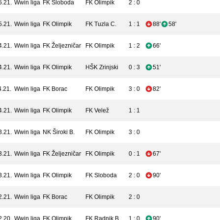
5.21.
Wwin liga
FK Sloboda
FK Olimpik
2 : 0
5.21.
Wwin liga
FK Olimpik
FK Tuzla C.
1 : 1
88'
58'
4.21.
Wwin liga
FK Željezničar
FK Olimpik
1 : 2
66'
4.21.
Wwin liga
FK Olimpik
HŠK Zrinjski
0 : 3
51'
4.21.
Wwin liga
FK Borac
FK Olimpik
3 : 0
82'
4.21.
Wwin liga
FK Olimpik
FK Velež
1 : 1
3.21.
Wwin liga
NK Široki B.
FK Olimpik
3 : 0
3.21.
Wwin liga
FK Željezničar
FK Olimpik
0 : 1
67'
3.21.
Wwin liga
FK Olimpik
FK Sloboda
2 : 0
90'
2.21.
Wwin liga
FK Borac
FK Olimpik
2 : 0
2.20.
Wwin liga
FK Olimpik
FK Radnik B.
1 : 0
90'