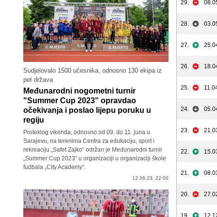
29.
08.0
28.
03.0
27.
25.0
26.
18.0
Sudjelovalo 1500 učesnika, odnosno 130 ekipa iz
pet država
25.
11.0
Međunarodni nogometni turnir
"Summer Cup 2023" opravdao
24.
05.0
očekivanja i poslao lijepu poruku u
regiju
23.
21.0
Proteklog vikenda, odnosno od 09. do 11. juna u
Sarajevu, na terenima Centra za edukaciju, sport i
rekreaciju „Safet Zajko“ održan je Međunarodni turnir
22.
15.0
„Summer Cup 2023“ u organizaciji u organizaciji škole
fudbala „City Academy“.
21.
08.0
12.06.23. 22:00
20.
27.0
19.
12.1