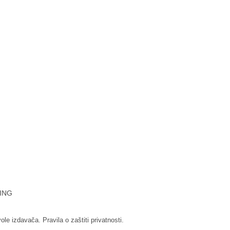
ING
vole izdavača.
Pravila o zaštiti privatnosti.