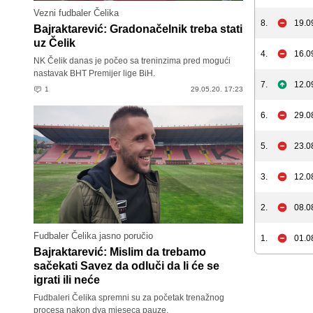
Vezni fudbaler Čelika
8.
19.0
Bajraktarević: Gradonačelnik treba stati
uz Čelik
4.
16.0
NK Čelik danas je počeo sa treninzima pred mogući
nastavak BHT Premijer lige BiH.
7.
12.0
1
29.05.20. 17:23
6.
29.0
5.
23.0
3.
12.0
2.
08.0
Fudbaler Čelika jasno poručio
1.
01.0
Bajraktarević: Mislim da trebamo
sačekati Savez da odluči da li će se
igrati ili neće
Fudbaleri Čelika spremni su za početak trenažnog
procesa nakon dva mjeseca pauze.