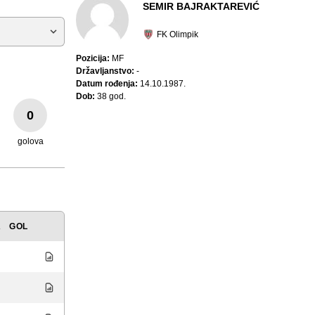
SEMIR BAJRAKTAREVIĆ
FK Olimpik
Pozicija:
MF
Državljanstvo:
-
Datum rođenja:
14.10.1987.
Dob:
38 god.
0
golova
A
GOL