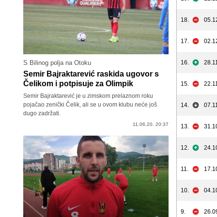
18.
05.1
17.
02.1
S Bilinog polja na Otoku
16.
28.1
Semir Bajraktarević raskida ugovor s
Čelikom i potpisuje za Olimpik
15.
22.1
Semir Bajraktarević je u zimskom prelaznom roku
pojačao zenički Čelik, ali se u ovom klubu neće još
14.
07.1
dugo zadržati.
11.06.20. 20:37
13.
31.1
12.
24.1
11.
17.1
10.
04.1
9.
26.0