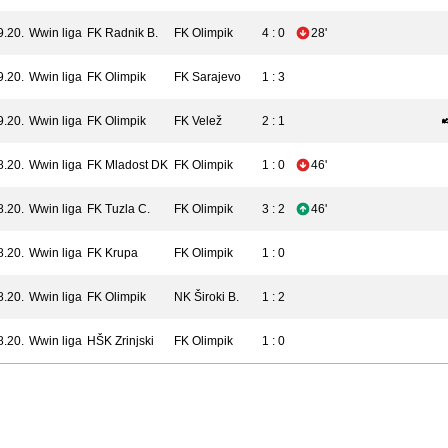
9.20.
Wwin liga
FK Radnik B.
FK Olimpik
4 : 0
28'
9.20.
Wwin liga
FK Olimpik
FK Sarajevo
1 : 3
9.20.
Wwin liga
FK Olimpik
FK Velež
2 : 1
8.20.
Wwin liga
FK Mladost DK
FK Olimpik
1 : 0
46'
8.20.
Wwin liga
FK Tuzla C.
FK Olimpik
3 : 2
46'
8.20.
Wwin liga
FK Krupa
FK Olimpik
1 : 0
8.20.
Wwin liga
FK Olimpik
NK Široki B.
1 : 2
8.20.
Wwin liga
HŠK Zrinjski
FK Olimpik
1 : 0