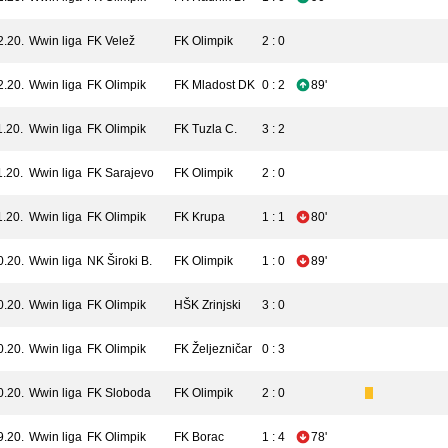
2.20.
Wwin liga
FK Velež
FK Olimpik
2 : 0
2.20.
Wwin liga
FK Olimpik
FK Mladost DK
0 : 2
89'
1.20.
Wwin liga
FK Olimpik
FK Tuzla C.
3 : 2
1.20.
Wwin liga
FK Sarajevo
FK Olimpik
2 : 0
1.20.
Wwin liga
FK Olimpik
FK Krupa
1 : 1
80'
0.20.
Wwin liga
NK Široki B.
FK Olimpik
1 : 0
89'
0.20.
Wwin liga
FK Olimpik
HŠK Zrinjski
3 : 0
0.20.
Wwin liga
FK Olimpik
FK Željezničar
0 : 3
0.20.
Wwin liga
FK Sloboda
FK Olimpik
2 : 0
9.20.
Wwin liga
FK Olimpik
FK Borac
1 : 4
78'