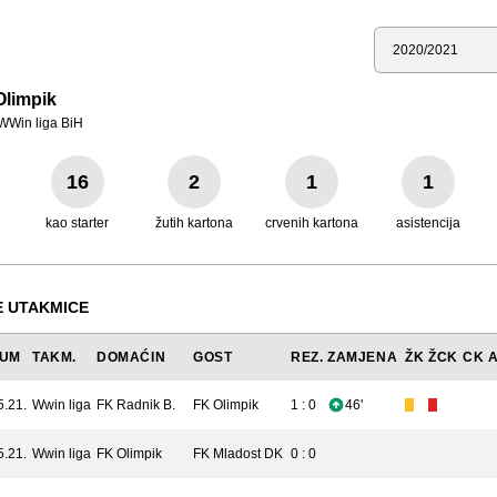
Sezona
Olimpik
WWin liga BiH
16
2
1
1
kao starter
žutih kartona
crvenih kartona
asistencija
 UTAKMICE
TUM
TAKM.
DOMAĆIN
GOST
REZ.
ZAMJENA
ŽK
ŽCK
CK
5.21.
Wwin liga
FK Radnik B.
FK Olimpik
1 : 0
46'
5.21.
Wwin liga
FK Olimpik
FK Mladost DK
0 : 0