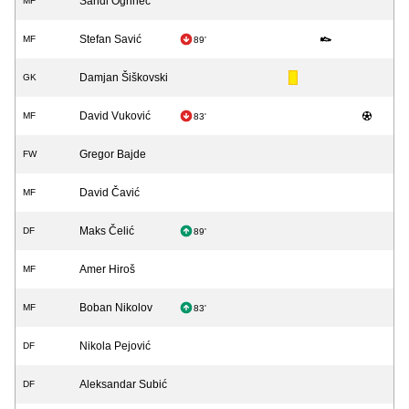
Sandi Ogrinec
MF
Stefan Savić
MF
89'
Damjan Šiškovski
GK
David Vuković
MF
83'
Gregor Bajde
FW
David Čavić
MF
Maks Čelić
DF
89'
Amer Hiroš
MF
Boban Nikolov
MF
83'
Nikola Pejović
DF
Aleksandar Subić
DF