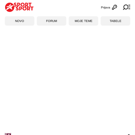
Prijava
Otvori profi
Ot
NOVO
FORUM
MOJE TEME
TABELE