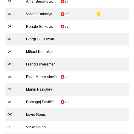
Amar Beganović
DF
34'
Vladan Bubanja
MF
46'
Renato Gojković
DF
17'
Giorgi Guliashvili
MF
Mihael Kuprešak
DF
Francis Kyeremeh
MF
Eldar Mehmedović
MF
73'
Martin Paskalev
DF
Domagoj Pavičić
MF
73'
Lovre Rogić
GK
Vinko Soldo
DF