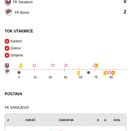
0
FK Sarajevo
2
FK Borac
TOK UTAKMICE
Kartoni
Golovi
Izmjene
0
15
30
45
60
75
90
POSTAVA
FK SARAJEVO
#
IGRAČ
ZAMJENA
K
A
GOL