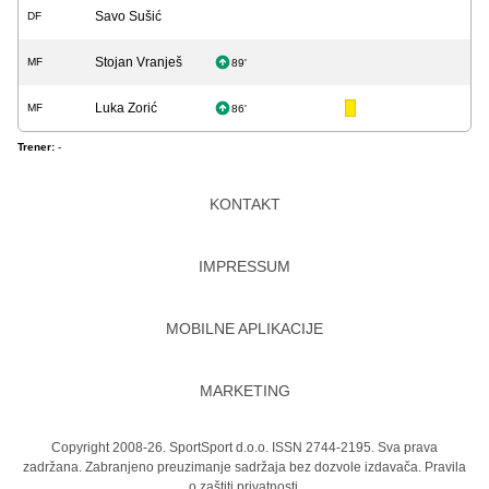
Savo Sušić
DF
Stojan Vranješ
MF
89'
Luka Zorić
MF
86'
Trener:
-
KONTAKT
IMPRESSUM
MOBILNE APLIKACIJE
MARKETING
Copyright 2008-26. SportSport d.o.o. ISSN 2744-2195. Sva prava
zadržana. Zabranjeno preuzimanje sadržaja bez dozvole izdavača.
Pravila
o zaštiti privatnosti.