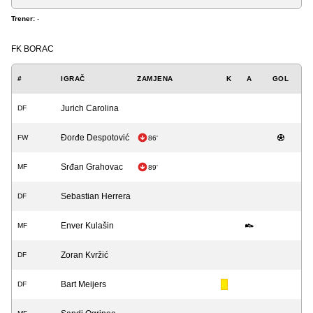
Trener:
-
FK BORAC
#
IGRAČ
ZAMJENA
K
A
GOL
Jurich Carolina
DF
Đorđe Despotović
FW
86'
Srđan Grahovac
MF
89'
Sebastian Herrera
DF
Enver Kulašin
MF
Zoran Kvržić
DF
Bart Meijers
DF