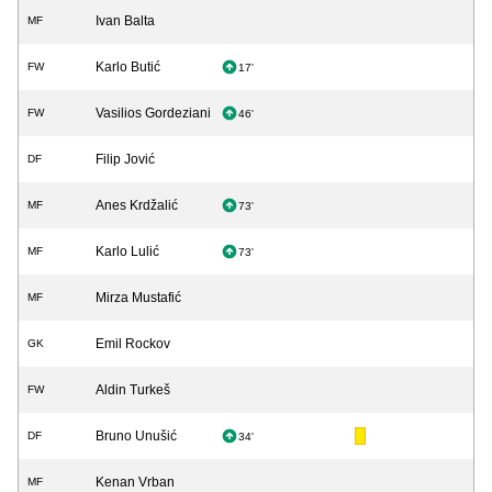
Ivan Balta
MF
Karlo Butić
FW
17'
Vasilios Gordeziani
FW
46'
Filip Jović
DF
Anes Krdžalić
MF
73'
Karlo Lulić
MF
73'
Mirza Mustafić
MF
Emil Rockov
GK
Aldin Turkeš
FW
Bruno Unušić
DF
34'
Kenan Vrban
MF