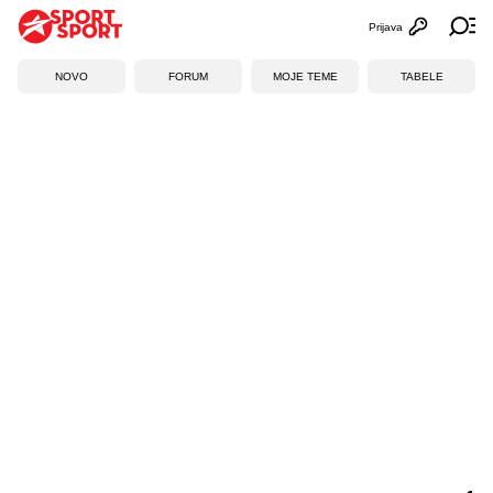
Prijava
Otvori profi
Ot
NOVO
FORUM
MOJE TEME
TABELE