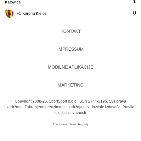
1
Katowice
0
FC Korona Kielce
KONTAKT
IMPRESSUM
MOBILNE APLIKACIJE
MARKETING
Copyright 2008-26. SportSport d.o.o. ISSN 2744-2195. Sva prava
zadržana. Zabranjeno preuzimanje sadržaja bez dozvole izdavača.
Pravila
o zaštiti privatnosti.
Osigurava
Sikra Security