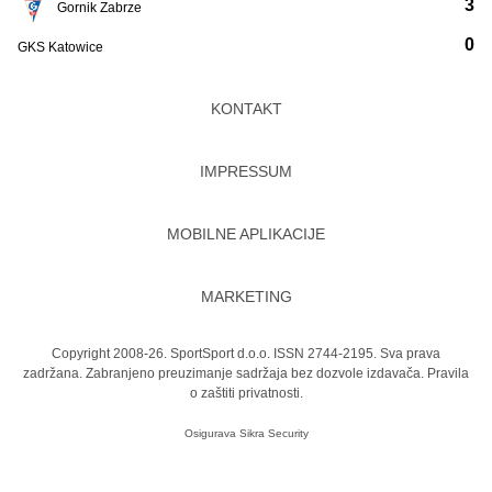
3
Gornik Zabrze
0
GKS Katowice
KONTAKT
IMPRESSUM
MOBILNE APLIKACIJE
MARKETING
Copyright 2008-26. SportSport d.o.o. ISSN 2744-2195. Sva prava
zadržana. Zabranjeno preuzimanje sadržaja bez dozvole izdavača.
Pravila
o zaštiti privatnosti.
Osigurava
Sikra Security